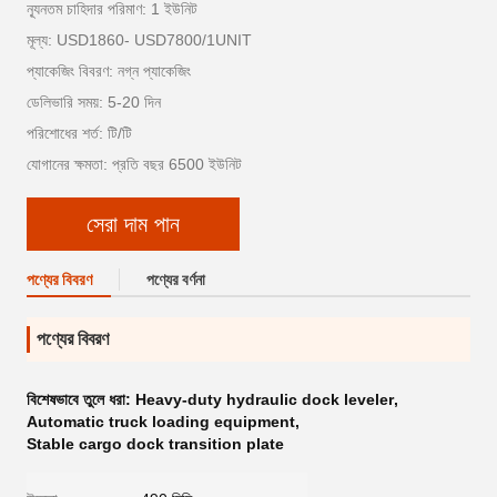
ন্যূনতম চাহিদার পরিমাণ: 1 ইউনিট
মূল্য: USD1860- USD7800/1UNIT
প্যাকেজিং বিবরণ: নগ্ন প্যাকেজিং
ডেলিভারি সময়: 5-20 দিন
পরিশোধের শর্ত: টি/টি
যোগানের ক্ষমতা: প্রতি বছর 6500 ইউনিট
সেরা দাম পান
পণ্যের বিবরণ
পণ্যের বর্ণনা
পণ্যের বিবরণ
বিশেষভাবে তুলে ধরা:
Heavy-duty hydraulic dock leveler
,
Automatic truck loading equipment
,
Stable cargo dock transition plate