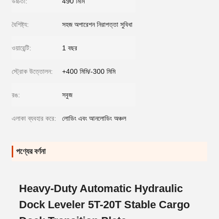
উচ্চতা:
490 মিমি
বৈশিষ্ট্য:
সহজ অপারেশন নিরাপত্তা সুবিধা
ওয়ারেন্টি:
1 বছর
স্ট্রোক উত্তোলন:
+400 মিমি/-300 মিমি
রঙ:
সবুজ
এলাকা ব্যবহার করে:
লোডিং এবং আনলোডিং অঞ্চল
পণ্যের বর্ণনা
Heavy-Duty Automatic Hydraulic
Dock Leveler 5T-20T Stable Cargo