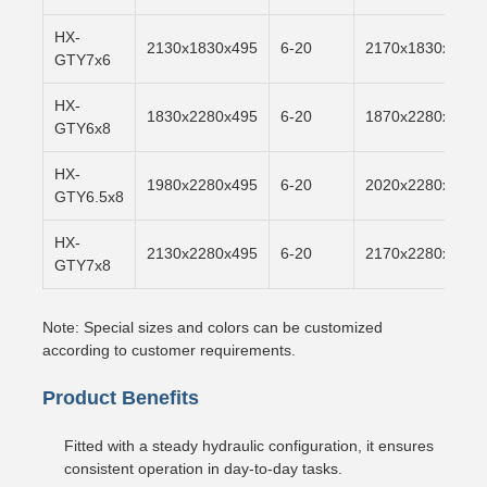
HX-
2130x1830x495
6-20
2170x1830x500
GTY7x6
HX-
1830x2280x495
6-20
1870x2280x500
GTY6x8
HX-
1980x2280x495
6-20
2020x2280x500
GTY6.5x8
HX-
2130x2280x495
6-20
2170x2280x500
GTY7x8
Note: Special sizes and colors can be customized
according to customer requirements.
Product Benefits
Fitted with a steady hydraulic configuration, it ensures
consistent operation in day-to-day tasks.