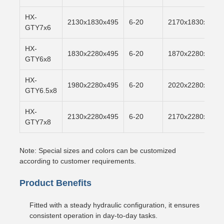
HX-
2130x1830x495
6-20
2170x1830x500
GTY7x6
HX-
1830x2280x495
6-20
1870x2280x500
GTY6x8
HX-
1980x2280x495
6-20
2020x2280x500
GTY6.5x8
HX-
2130x2280x495
6-20
2170x2280x500
GTY7x8
Note: Special sizes and colors can be customized
according to customer requirements.
Product Benefits
Fitted with a steady hydraulic configuration, it ensures
consistent operation in day-to-day tasks.