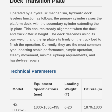
Dock Transition Plate
Operated by a hydraulic mechanism, hydraulic dock
levelers function as follows: the primary cylinder raises the
platform deck, with the secondary cylinder extending the
lip plate. This ensures steady alignment when the dock
and truck differ in height. The deck descends using its
own weight, and the lip plate sits firmly on the truck bed to
finish the operation. Currently, they are the most common
type, boasting stable performance, simple operation,
steady movement, minimal upkeep requirements, and
hassle-free repairs.
Technical Parameters
Equipment
Loading
Model
Specifications
Weight
Pit Size (mm)
(mm)
(T)
HX-
1830x1830x495
6-20
1870x1830x500
GTY6x6