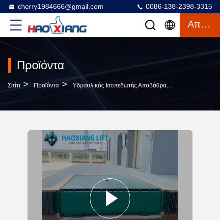
cherry1984666@gmail.com
0086-138-2398-3315
Απόσπασμα
Προϊόντα
>
>
>
Σπίτι
Προϊόντα
Υδραυλικός Ισοπεδωτής Αποβάθρας
Heavy-Duty A