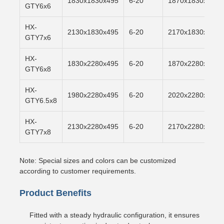
1830x1830x495
6-20
1870x1830x500
GTY6x6
HX-
2130x1830x495
6-20
2170x1830x500
GTY7x6
HX-
1830x2280x495
6-20
1870x2280x500
GTY6x8
HX-
1980x2280x495
6-20
2020x2280x500
GTY6.5x8
HX-
2130x2280x495
6-20
2170x2280x500
GTY7x8
Note: Special sizes and colors can be customized
according to customer requirements.
Product Benefits
Fitted with a steady hydraulic configuration, it ensures