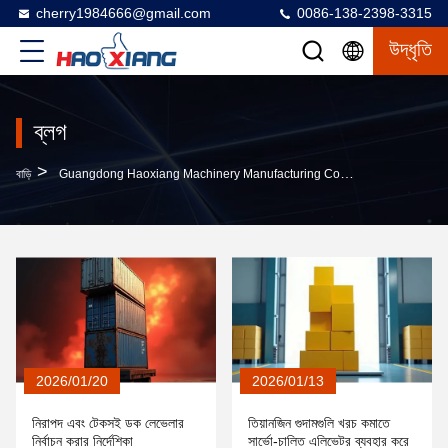
cherry1984666@gmail.com
0086-138-2398-3315
উদ্ধৃতি
ব্লগ
>
বাড়ি
Guangdong Haoxiang Machinery Manufacturing Co., Ltd. কোম্পানির ব্লগ
2026/01/20
2026/01/13
নিরাপদ এবং টেকসই ডক লেভেলার
তিয়ানজিন গুদামগুলি খরচ কমাতে
নির্বাচন করার নির্দেশিকা
সার্ভো-চালিত এলিভেটর ব্যবহার করে