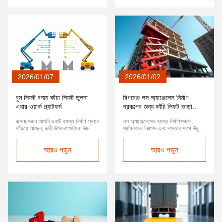
"ট্রান্...
অনায়াসে কমানো যেতে পারে। এই ...
2026/01/07
2026/01/02
বুম লিফট বনাম কাঁচা লিফট তুলনা
বিগরেঞ্জ লস অ্যাঞ্জেলেস নির্মাণ
এয়ার ওয়ার্ক প্ল্যাটফর্ম
প্রকল্পের জন্য কাঁচি লিফট ভাড়া
বাড়িয়েছে
কল্পনা করুন আপনি একটি ব্যস্ত নির্মাণ স্থানে
লস অ্যাঞ্জেলেসের ব্যস্ত নির্মাণস্থলে,
দাঁড়িয়ে আছেন, ভারী উপকরণগুলিকে উচ্চ
শ্রমিকদের নিরাপদ এবং দক্ষতার সাথে উঁচু
উচ্চতায় পরিবহন করতে হবে। অথবা
কর্মক্ষেত্রে প্রবেশের প্রয়োজন।কাঁচি লিফট
সম্ভবত আপনি একটি বিশাল গুদাম
একটি নিরাপদ উপায় হিসাবে আবির্ভূত
রক্ষণাবেক্ষণের জন্য দায়ী,উড়ন্ত সরঞ্জামগুলির
আরও পড়ুন
হয়েছেবিগরেন্টজ, একটি বিশেষায়িত সরঞ্জাম
আরও পড়ুন
নিয়মিত পরিদর্শন এবং মেরামত প্রয়োজনএই
ভাড়া প্রদানকারী, এখন লস অ্যাঞ্জেলেস এবং
ধরনের পরিস্থিতিতে, যথাযথ বায়ু কর্ম
আশেপাশের এলাকাগুলোতে ব্যাপক কাঁচা
প্ল্যাটফর্ম নির্বাচন নিরাপত্তা এবং দক...
লিফট ভাড়া সেবা প্রদান করে,বিভি...