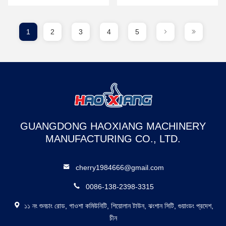
পছন্দটি একটি সূক্ষ্ম ভারসাম্যকে ...
সম্পর্কিত পেশী সংক্রান্ত ব...
1
2
3
4
5
GUANGDONG HAOXIANG MACHINERY
MANUFACTURING CO., LTD.
cherry1984666@gmail.com
0086-138-2398-3315
১১ নং শুনচাং রোড, গাওশা কমিউনিটি, শিয়োলান টাউন, ঝংশান সিটি, গুয়াংডং প্রদেশ,
চীন