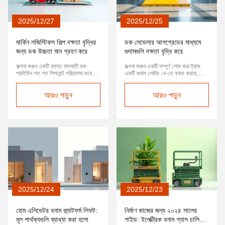
2025/12/27
2025/12/25
মার্কিন লজিস্টিকস শিল্প দক্ষতা বৃদ্ধির
ডক লেভেলার আপগ্রেডের মাধ্যমে
জন্য ডক উচ্চতা মান গ্রহণ করে
গুদামগুলি দক্ষতা বৃদ্ধি করে
কল্পনা করুন একটি ব্যস্ত মালবাহী ডক
কল্পনা করুন একটি সম্পূর্ণ লোড করা ট্রাক
প্রতিদিন শত শত শিপমেন্ট পরিচালনা করে।
একটি গুদাম লোডিং বে-তে ব্যাক করছে,
যখন ডকের উচ্চতা ট্রাকের ট্রেলারগুলির সাথে
শুধুমাত্র ট্রাকের বেড এবং গুদাম ফ্লোরের
সামঞ্জস্যপূর্ণ না হয়, তখন এর পরিণতি
মধ্যে একটি উল্লেখযোগ্য উচ্চতার ব্যবধান
অপারেশন জুড়ে ছড়িয়ে পড়েঃ কঠিন
আরও পড়ুন
প্রকাশ করার জন্য। এই সাধারণ লজিস্টিক
আরও পড়ুন
লোডিং,শ্রম ব্যয় বৃদ্ধি, সম্ভাব্য নিরাপত্তা
চ্যালেঞ্জটি ফর্কলিফ্ট অপারেশনকে অদক্ষ এবং
ঝুঁকি, এবং উল্লেখযোগ্য দক্ষতা ক্ষতি.এই
বিপজ্জনক করে তোলে। সমাধানটি সরঞ্জামের
চ্যালেঞ্জগুলিকে ন্যূনতম করার জন্...
একটি গুরুত্বপূর্ণ অংশে নিহিত: ...
2025/12/24
2025/12/23
হোম এলিভেটর বনাম প্ল্যাটফর্ম লিফট:
নির্মাণ কাজের জন্য ২০২৪ সালের
মূল পার্থক্যগুলি ব্যাখ্যা করা হলো
গাইড: ইলেক্ট্রিক বনাম গ্যাস চালিত