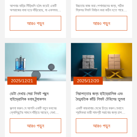
কাঁচি লিফট
আপনার বাড়ির সিঁড়িগুলি হঠাৎ করেই একটি
উচ্চতায় কাজ করা পেশাদারদের জন্য, সঠিক
অপরাজেয় বাধা হয়ে দাঁড়িয়েছে, যা একসময়
স্কিসর লিফট নির্বাচন করা কঠিন হতে পারে।
একটি আরামদায়ক বাসস্থানের জন্য অস্বস্তি
বৈদ্যুতিক মডেলগুলি পরিবেশ-বান্ধব
এবং উদ্বেগের ছায়া ফেলেছে।পরিবহন
অপারেশন এবং শান্ত কর্মক্ষমতা প্রদান করে,
সমস্যায় ভুগছেন এমন পরিবারের সদস্যদের
আরও পড়ুন
যেখানে জ্বালানি-চালিত সংস্করণগুলি
আরও পড়ুন
জন্যতবে এই দুটি বিকল্পের মুখোমুখি হওয়ার
শক্তিশালী শক্তি এবং বর্ধিত রানটাইম
পরে, এই দুটি বিকল্পের মধ্যে একটি হ'ল হোম
সরবরাহ করে। এই নির্দেশিকাটি আপনার
লিফট এবং লিফট প্ল্যাটফর্মগ...
উত্পাদনশীলতা এবং অপারেশনাল ব্যয়ের উপর
প্রভা...
2025/12/21
2025/12/20
ডেটা দেখায় সেরা লিফট পছন্দ
নিরাপত্তার জন্য হাইড্রোলিক এবং
হাইড্রোলিক বনাম ট্র্যাকশন
বৈদ্যুতিক কাঁচি লিফট টেবিলের তুলনা
কল্পনা করুন যে আপনি একটি নতুন ভবনের
একটি কারখানার মেঝে চিত্র করুন যেখানে
ব্লোপ্রিন্টের সামনে দাঁড়িয়ে আছেন, যেখানে
শ্রমিকরা ভারী সামগ্রী সরানোর জন্য চাপ
লিফট নির্বাচন আগামী কয়েক দশক ধরে
দেয়, সম্ভাব্য নিরাপত্তা ঝুঁকির মুখোমুখি হয়ে
অপারেশনাল দক্ষতা, ব্যবহারকারীর অভিজ্ঞতা
ক্লান্তি এবং অদক্ষতার সাথে লড়াই করে।
এবং খরচ নিয়ন্ত্রণের উপর নির্ভর করবে।
আরও পড়ুন
ইউএস অকুপেশনাল সেফটি অ্যান্ড হেলথ
আরও পড়ুন
হাইড্রোলিক লিফটগুলির নির্ভরযোগ্যতা এবং
অ্যাডমিনিস্ট্রেশন (ওএসএইচএ) অনুসারে,
ট্র্যাকশন লিফটগুলির শক্তি দক্ষতার মধ্যে
প্রায় দুই মিলিয়ন কর্মী বার্ষিক কাজের সাথে