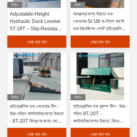
ভিডিও
ভিডিও
Adjustable-Height
সামঞ্জস্যযোগ্য উচ্চতা ডক
Hydraulic Dock Leveler
লেভেলার 5t-18t অ-স্লিপ কার্গো
5T-18T – Slip-Resistant
ডক ট্রানজিশন প্লেট হাইড্রোলিক
Surface for Dock-Cargo
ট্রাক লোড
সেরা দাম পান
সেরা দাম পান
Transition & Truck
Loading
ভিডিও
ভিডিও
হাইড্রোলিক ডক লেভেলার নীল -
হাইড্রোলিক ডক র‍্যাম্প নীল - উচ্চ-
উচ্চ-শক্তি কাস্টমাইজযোগ্য উচ্চতা
শক্তি 8T-20T -
- 8T-20T বিতরণের জন্য কোন
কাস্টমাইজযোগ্য উচ্চতা, বিতরণের
গর্ত প্রয়োজন নেই
জন্য কোনো গর্তের প্রয়োজন নেই
সেরা দাম পান
সেরা দাম পান