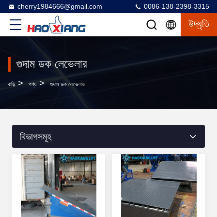
cherry1984666@gmail.com
0086-138-2398-3315
উদ্ধৃতি
গুদাম ডক লেভেলার
>
>
বাড়ি
পণ্য
গুদাম ডক লেভেলার
বিভাগসমূহ