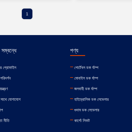
1
সম্বন্ধে
পণ্য
ির প্রোফাইল
পোর্টেবল ডক র্যাম্প
পরিদর্শন
মোবাইল ডক র্যাম্প
়ন্ত্রণ
জলবাহী ডক র্যাম্প
 সাথে যোগাযোগ
হাইড্রোলিক ডক লেভেলার
যাপ
গুদাম ডক লেভেলার
তা নীতি
কার্গো লিফট