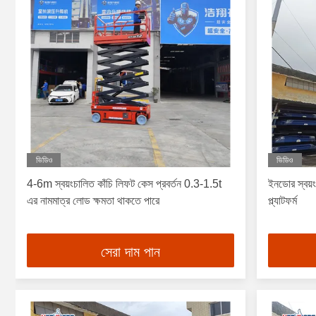
ভিডিও
ভিডিও
4-6m স্বয়ংচালিত কাঁচি লিফট কেস প্রবর্তন 0.3-1.5t
ইনডোর স্বয়ং
এর নামমাত্র লোড ক্ষমতা থাকতে পারে
প্ল্যাটফর্ম
সেরা দাম পান