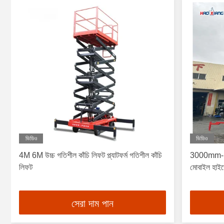
ভিডিও
ভিডিও
4M 6M উচ্চ গতিশীল কাঁচি লিফট প্ল্যাটফর্ম গতিশীল কাঁচি
3000mm-160
লিফট
মোবাইল হাইড
সেরা দাম পান