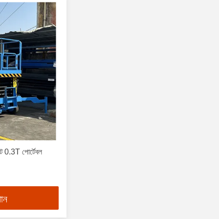
লিফট 0.3T পোর্টেবল
পান