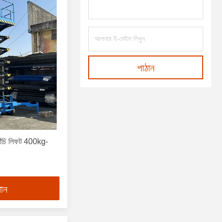
পাঠান
ঁচি লিফট 400kg-
পান