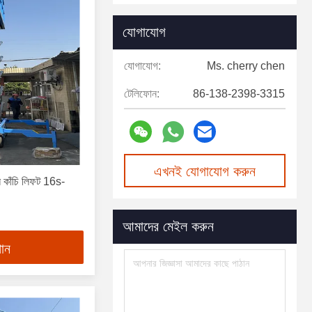
যোগাযোগ
যোগাযোগ:
Ms. cherry chen
টেলিফোন:
86-138-2398-3315
এখনই যোগাযোগ করুন
কাঁচি লিফট 16s-
আমাদের মেইল করুন
পান