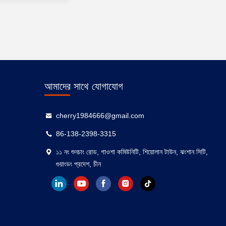
আমাদের সাথে যোগাযোগ
cherry1984666@gmail.com
86-138-2398-3315
১১ নং শুনচাং রোড, গাওশা কমিউনিটি, শিয়োলান টাউন, ঝংশান সিটি,
গুয়াংডং প্রদেশ, চীন