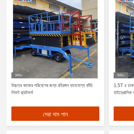
ভিডিও
ভিডিও
উচ্চতর কাজের পরিবেশের জন্য বহিরঙ্গন বহনযোগ্য কাঁচি
1.5T ৪ চাকা
লিফট প্ল্যাটফর্ম
হাইড্রোলিক ক
সেরা দাম পান