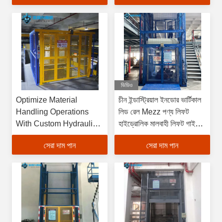
ভিডিও
Optimize Material
চীন ইন্ডাস্ট্রিয়াল ইনডোর ভার্টিকাল
Handling Operations
লিড রেল Mezz পণ্য লিফট
With Custom Hydraulic
হাইড্রোলিক মালবাহী লিফট গাইড
Cargo Lifts Featuring
রেল লিফট প্ল্যাটফর্ম
সেরা দাম পান
সেরা দাম পান
Coatings