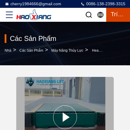
cherry1984666@gmail.com
0086-138-2398-3315
Trích Dẫn
Các Sản Phẩm
>
>
>
Nhà
Các Sản Phẩm
Máy Nâng Thủy Lực
Heavy-Duty Automatic Hydraulic Dock Leveler 5T-20T Stable Cargo Dock Transition Plate Truck Loading Equipment