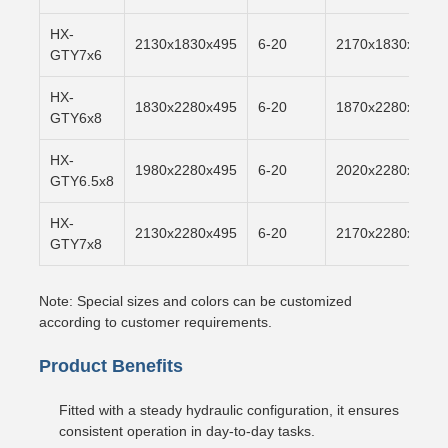
HX-
2130x1830x495
6-20
2170x1830x500
GTY7x6
HX-
1830x2280x495
6-20
1870x2280x500
GTY6x8
HX-
1980x2280x495
6-20
2020x2280x500
GTY6.5x8
HX-
2130x2280x495
6-20
2170x2280x500
GTY7x8
Note: Special sizes and colors can be customized
according to customer requirements.
Product Benefits
Fitted with a steady hydraulic configuration, it ensures
consistent operation in day-to-day tasks.