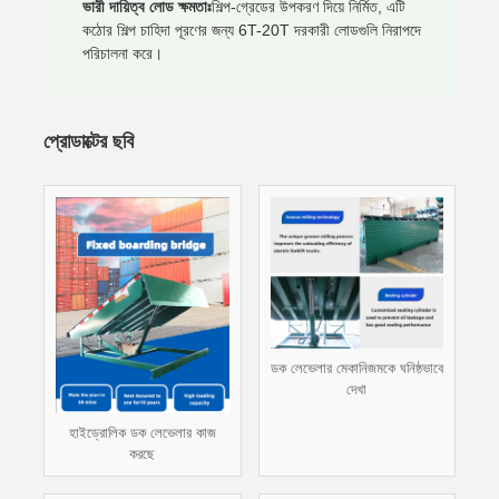
ভারী দায়িত্ব লোড ক্ষমতাঃ
শিল্প-গ্রেডের উপকরণ দিয়ে নির্মিত, এটি
কঠোর শিল্প চাহিদা পূরণের জন্য 6T-20T দরকারী লোডগুলি নিরাপদে
পরিচালনা করে।
প্রোডাক্টের ছবি
ডক লেভেলার মেকানিজমকে ঘনিষ্ঠভাবে
দেখা
হাইড্রোলিক ডক লেভেলার কাজ
করছে