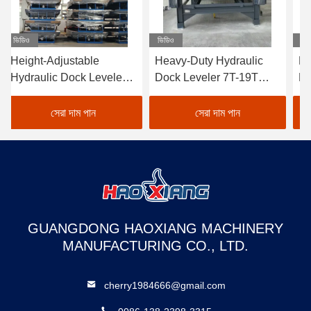
ভিডিও
ভিডিও
ভি
Height-Adjustable
Heavy-Duty Hydraulic
He
Hydraulic Dock Leveler
Dock Leveler 7T-19T
Hy
5T-18T - Anti-Slip
Wear-Resistant Cargo
5T
Surface for Cargo Dock
Transition Plate
Do
সেরা দাম পান
সেরা দাম পান
Transition & Truck
mechanical loading steel
tr
Loading
structure
GUANGDONG HAOXIANG MACHINERY
MANUFACTURING CO., LTD.
cherry1984666@gmail.com