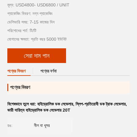
মূল্য: USD4800- USD6800 / UNIT
প্যাকেজিং বিবরণ: নগ্ন প্যাকেজিং
ডেলিভারি সময়: 7-15 কাজের দিন
পরিশোধের শর্ত: টি/টি
যোগানের ক্ষমতা: প্রতি বছর 5000 ইউনিট
সেরা দাম পান
পণ্যের বিবরণ
পণ্যের বর্ণনা
পণ্যের বিবরণ
বিশেষভাবে তুলে ধরা:
হাইড্রোলিক ডক লেভেলার
,
স্লিপ-প্রতিরোধী ডক ট্রাক লেভেলার
,
ভারী দায়িত্ব হাইড্রোলিক ডক লেভেলার 20T
রঙ:
নীল বা ধূসর