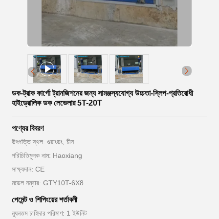
ডক-ট্রাক কার্গো ট্রানজিশনের জন্য সামঞ্জস্যযোগ্য উচ্চতা-স্লিপ-প্রতিরোধী
হাইড্রোলিক ডক লেভেলার 5T-20T
পণ্যের বিবরণ
উৎপত্তি স্থল: গুয়াংডং, চীন
পরিচিতিমুলক নাম: Haoxiang
সাক্ষ্যদান: CE
মডেল নম্বার: GTY10T-6X8
পেমেন্ট ও শিপিংয়ের শর্তাবলী
ন্যূনতম চাহিদার পরিমাণ: 1 ইউনিট