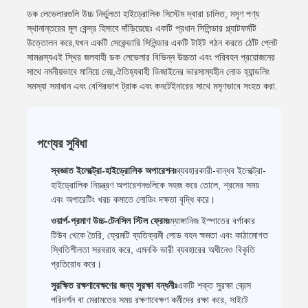
ডক লেভেলারগুলি উচ্চ নির্ভুলতা হাইড্রোলিক সিস্টেম দ্বারা চালিত, মসৃণ পণ্য
স্থানান্তরের মূল কেন্দ্র হিসাবে দাঁড়িয়েছেঃ একটি প্রধান সিলিন্ডার প্ল্যাটফর্মটি
উত্তোলন করে,যখন একটি সেকেন্ডারি সিলিন্ডার একটি টাইট গঠন করতে ঠোঁট প্লেট
সামঞ্জস্যএই স্থির জলবাহী ডক লেভেলার বিভিন্ন উচ্চতা এবং পরিবহন প্রয়োজনের
সাথে নমনীয়ভাবে মানিয়ে নেয়,ঐতিহ্যবাহী ডিজাইনের ভারসাম্যহীন লোড হ্যান্ডলিং
সমস্যা সমাধান এবং বেশিরভাগ ট্রাক এবং কনটেইনারের সাথে মসৃণভাবে সংহত করা.
পণ্যের সুবিধা
স্বজ্ঞাত ইলেক্ট্রো-হাইড্রোলিক অপারেশনঃ
ব্যবহারকারী-বান্ধব ইলেক্ট্রো-
হাইড্রোলিক নিয়ন্ত্রণ অপারেশনগুলিকে সহজ করে তোলে, শ্রমের সময়
এবং অপারেটিং খরচ কমাতে লোডিং দক্ষতা বৃদ্ধি করে।
ওয়ার্প-প্রমাণ উচ্চ-টেনসিল স্টিল ফ্রেমঃ
ম্যাঙ্গানিজ ইস্পাতের বর্গাকার
টিউব থেকে তৈরি, ফ্রেমটি ব্যতিক্রমী লোড বহন ক্ষমতা এবং কাঠামোগত
স্থিতিশীলতা সরবরাহ করে, এমনকি ভারী ব্যবহারের অধীনেও বিকৃতি
প্রতিরোধ করে।
সুরক্ষিত রক্ষণাবেক্ষণের জন্য সুরক্ষা বন্ধনীঃ
একটি শক্ত সুরক্ষা ব্রেস
পরিদর্শন বা মেরামতের সময় রক্ষণাবেক্ষণ কর্মীদের রক্ষা করে, সাইটে