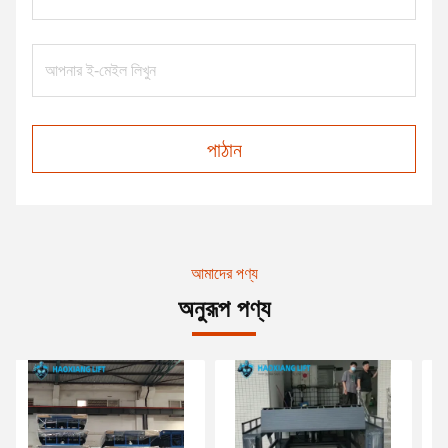
পাঠান
আমাদের পণ্য
অনুরূপ পণ্য