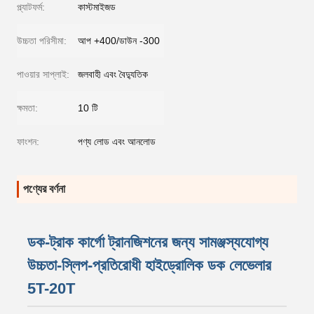
প্ল্যাটফর্ম:
কাস্টমাইজড
উচ্চতা পরিসীমা:
আপ +400/ডাউন -300
পাওয়ার সাপ্লাই:
জলবাহী এবং বৈদ্যুতিক
ক্ষমতা:
10 টি
ফাংশন:
পণ্য লোড এবং আনলোড
পণ্যের বর্ণনা
ডক-ট্রাক কার্গো ট্রানজিশনের জন্য সামঞ্জস্যযোগ্য
উচ্চতা-স্লিপ-প্রতিরোধী হাইড্রোলিক ডক লেভেলার
5T-20T