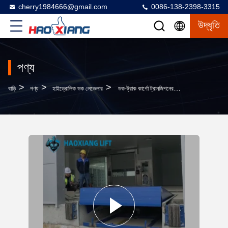
cherry1984666@gmail.com
0086-138-2398-3315
উদ্ধৃতি
পণ্য
>
>
>
বাড়ি
পণ্য
হাইড্রোলিক ডক লেভেলার
ডক-ট্রাক কার্গো ট্রানজিশনের জন্য সামঞ্জস্যযোগ্য উচ্চতা-স্লিপ-প্রতিরোধী হাইড্রোলিক ডক লেভেলার 5T-20T