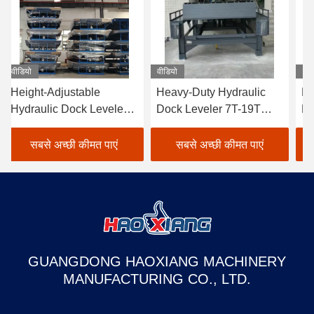
वीडियो
वीडियो
वीड
Height-Adjustable
Heavy-Duty Hydraulic
He
Hydraulic Dock Leveler
Dock Leveler 7T-19T
Hy
5T-18T - Anti-Slip
Wear-Resistant Cargo
5T
Surface for Cargo Dock
Transition Plate
Do
सबसे अच्छी कीमत पाएं
सबसे अच्छी कीमत पाएं
Transition & Truck
mechanical loading steel
tr
Loading
structure
GUANGDONG HAOXIANG MACHINERY
MANUFACTURING CO., LTD.