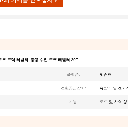
고의 가격을 얻으십시오
도크 트럭 레벨러
,
중용 수압 도크 레벨러 20T
플랫폼:
맞춤형
전원공급장치:
유압식 및 전기
기능:
로드 및 하역 상