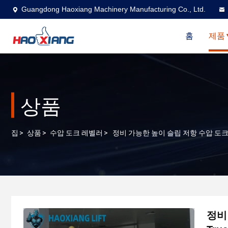
Guangdong Haoxiang Machinery Manufacturing Co., Ltd.
홈
제품
상품
집
>
상품
>
수압 도크 레벨러
>
정비 가능한 높이 슬립 저항 수압 도크 레벨러 5
정비 