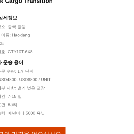
k Cargo Transition
 상세정보
장소: 중국 광둥
이름: Haoxiang
CE
호: GTY10T-6X8
 운송 용어
문 수량: 1개 단위
SD4800- USD6800 / UNIT
세부 사항: 벌거 벗은 포장
간: 7-15 일
건: 티/티
력: 매년마다 5000 유닛