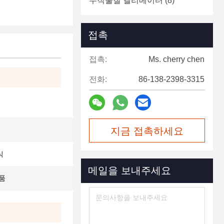
수직물질 엘리베이터
(8)
접촉
접촉:
Ms. cherry chen
전화:
86-138-2398-3315
지금 접촉하세요
식
메일을 보내주세요
품