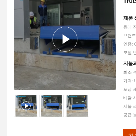
Truc
제품
원래 
브랜드 
인증: 
모델 번
지불과
최소 주
가격: U
포장 
배달 시
지불 조
공급 능