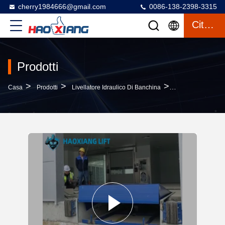
cherry1984666@gmail.com
0086-138-2398-3315
Citazione
Prodotti
>
>
>
Casa
Prodotti
Livellatore Idraulico Di Banchina
5T-20T Per La Tr