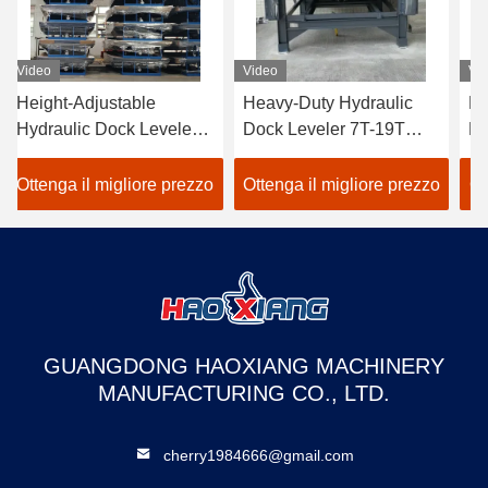
Video
Video
Vi
Height-Adjustable
Heavy-Duty Hydraulic
He
Hydraulic Dock Leveler
Dock Leveler 7T-19T
Hy
5T-18T - Anti-Slip
Wear-Resistant Cargo
5T
Surface for Cargo Dock
Transition Plate
Do
Ottenga il migliore prezzo
Ottenga il migliore prezzo
Ot
Transition & Truck
mechanical loading steel
tr
Loading
structure
GUANGDONG HAOXIANG MACHINERY
MANUFACTURING CO., LTD.
cherry1984666@gmail.com