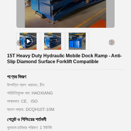
15T Heavy Duty Hydraulic Mobile Dock Ramp - Anti-
Slip Diamond Surface Forklift Compatible
পণ্যের বিবরণ
উৎপত্তি স্থল: গুয়াংডং, চীন
পরিচিতিমুলক নাম: HAOXIANG
সাক্ষ্যদান: CE、ISO
মডেল নম্বার: DCQH10T-10M
পেমেন্ট ও শিপিংয়ের শর্তাবলী
ন্যূনতম চাহিদার পরিমাণ: 1 ইউনিট