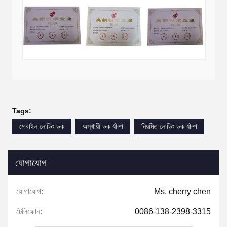
Tags:
মোবাইল লোডিং ডক
অস্থায়ী ডক র্যাম্প
নিয়মিত লোডিং ডক র্যাম্প
যোগাযোগ
যোগাযোগ:
Ms. cherry chen
টেলিফোন:
0086-138-2398-3315