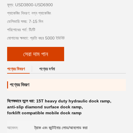
মূল্য: USD3800-USD6900
প্যাকেজিং বিবরণ: নগ্ন প্যাকেজিং
ডেলিভারি সময়: 7-15 দিন
পরিশোধের শর্ত: টি/টি
যোগানের ক্ষমতা: প্রতি বছর 5000 ইউনিট
সেরা দাম পান
পণ্যের বিবরণ
পণ্যের বর্ণনা
পণ্যের বিবরণ
বিশেষভাবে তুলে ধরা:
15T heavy duty hydraulic dock ramp
,
anti-slip diamond surface dock ramp
,
forklift compatible mobile dock ramp
আবেদন:
ট্রাক এবং কন্টেইনার লোড/আনলোড করা