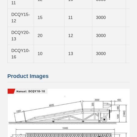
11
DCQY15-
15
11
3000
800
12
DCQY20-
20
12
3000
900
13
DCQY10-
10
13
3000
120
16
Product Images