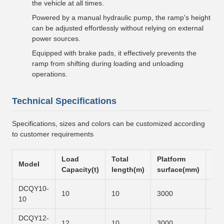
the vehicle at all times.
Powered by a manual hydraulic pump, the ramp's height
can be adjusted effortlessly without relying on external
power sources.
Equipped with brake pads, it effectively prevents the
ramp from shifting during loading and unloading
operations.
Technical Specifications
Specifications, sizes and colors can be customized according
to customer requirements
Load
Total
Platform
Slo
Model
Capacity(t)
length(m)
surface(mm)
sur
DCQY10-
10
10
3000
600
10
DCQY12-
12
10
3000
700