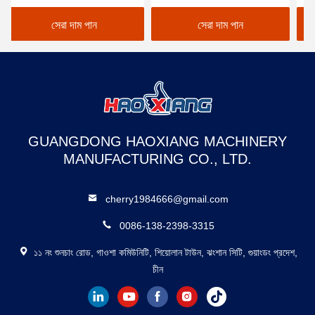
অ্যালুমিনিয়াম কনটেইনার লোড র্যাম্প
র‍্যাম্প
ইয়ার্
সেরা দাম পান
সেরা দাম পান
GUANGDONG HAOXIANG MACHINERY
MANUFACTURING CO., LTD.
cherry1984666@gmail.com
0086-138-2398-3315
১১ নং শুনচাং রোড, গাওশা কমিউনিটি, শিয়োলান টাউন, ঝংশান সিটি, গুয়াংডং প্রদেশ,
চীন