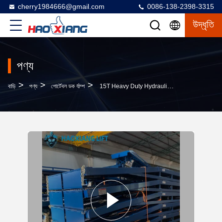
cherry1984666@gmail.com
0086-138-2398-3315
উদ্ধৃতি
পণ্য
>
>
>
বাড়ি
পণ্য
পোর্টেবল ডক র্যাম্প
15T Heavy Duty Hydraulic Mobile Dock Ramp - Anti-Slip Diamond Surface Forklift Compatible