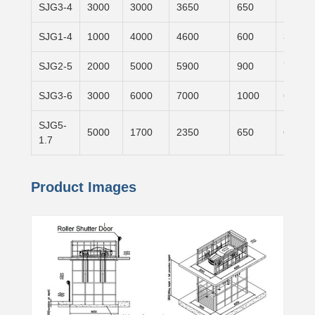
SJG3-4
3000
3000
3650
650
1500×
SJG1-4
1000
4000
4600
600
3100×
SJG2-5
2000
5000
5900
900
7000×
SJG3-6
3000
6000
7000
1000
6000×
SJG5-
5000
1700
2350
650
6000×
1.7
Product Images