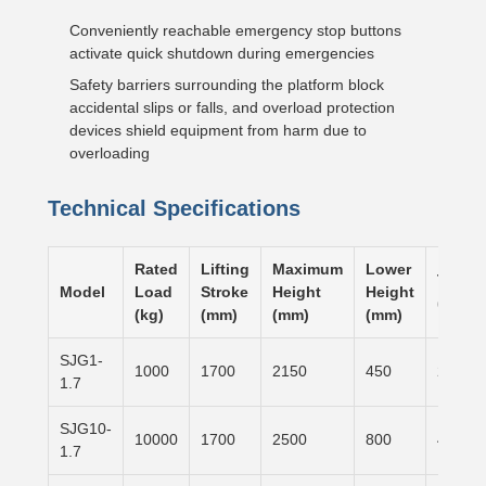
Conveniently reachable emergency stop buttons
activate quick shutdown during emergencies
Safety barriers surrounding the platform block
accidental slips or falls, and overload protection
devices shield equipment from harm due to
overloading
Technical Specifications
Rated
Lifting
Maximum
Lower
Table 
Model
Load
Stroke
Height
Height
(mm)
(kg)
(mm)
(mm)
(mm)
SJG1-
1000
1700
2150
450
2500×
1.7
SJG10-
10000
1700
2500
800
4000×
1.7