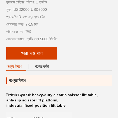
ন্যূনতম চাহিদার পরিমাণ: 1 ইউনিট
মূল্য: USD2000-USD3000
প্যাকেজিং বিবরণ: নগ্ন প্যাকেজিং
ডেলিভারি সময়: 7-15 দিন
পরিশোধের শর্ত: টি/টি
যোগানের ক্ষমতা: প্রতি বছর 5000 ইউনিট
সেরা দাম পান
পণ্যের বিবরণ
পণ্যের বর্ণনা
পণ্যের বিবরণ
বিশেষভাবে তুলে ধরা:
heavy-duty electric scissor lift table
,
anti-slip scissor lift platform
,
industrial fixed-position lift table