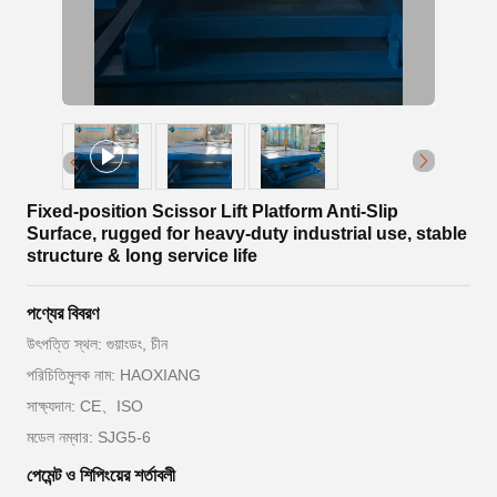
Fixed-position Scissor Lift Platform Anti-Slip
Surface, rugged for heavy-duty industrial use, stable
structure & long service life
পণ্যের বিবরণ
উৎপত্তি স্থল: গুয়াংডং, চীন
পরিচিতিমুলক নাম: HAOXIANG
সাক্ষ্যদান: CE、ISO
মডেল নম্বার: SJG5-6
পেমেন্ট ও শিপিংয়ের শর্তাবলী