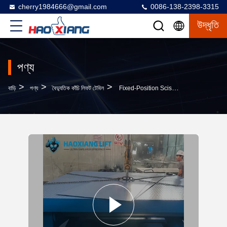
cherry1984666@gmail.com
0086-138-2398-3315
উদ্ধৃতি
পণ্য
>
>
>
বাড়ি
পণ্য
বৈদ্যুতিক কাঁচি লিফট টেবিল
Fixed-Position Scissor Lift Platform Anti-Slip Surface, Rugged For Heavy-Duty Industrial Use, Stable Structure & Long Service Life