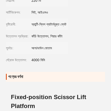
ভোল্টেজ:
220 ভি
সার্টিফিকেশন:
সিই, আইএসও
বৃষ্টিরোধী:
অ্যান্টি-স্লিপ প্যাটার্নযুক্ত প্লেট
উত্তোলন প্রক্রিয়া:
কাঁচি উত্তোলন, শিয়ার কাঁটা
স্যুইচ:
আপ/ডাউন বোতাম
স্ট্রোক উত্তোলন:
4000 মিমি
পণ্যের বর্ণনা
Fixed-position Scissor Lift
Platform