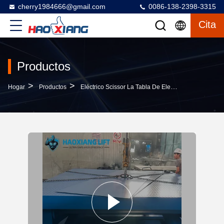
cherry1984666@gmail.com
0086-138-2398-3315
Cita
Productos
>
>
>
Hogar
Productos
Eléctrico Scissor La Tabla De Elevación
Fixed-P