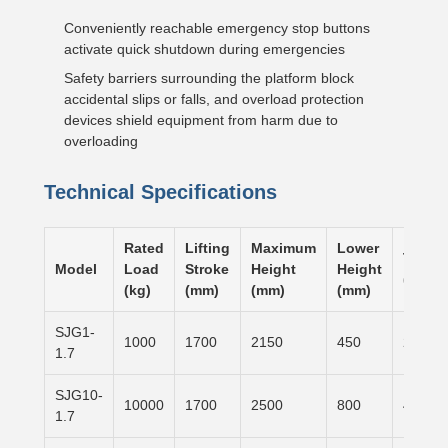
Conveniently reachable emergency stop buttons
activate quick shutdown during emergencies
Safety barriers surrounding the platform block
accidental slips or falls, and overload protection
devices shield equipment from harm due to
overloading
Technical Specifications
Rated
Lifting
Maximum
Lower
Table 
Model
Load
Stroke
Height
Height
(mm)
(kg)
(mm)
(mm)
(mm)
SJG1-
1000
1700
2150
450
2500×
1.7
SJG10-
10000
1700
2500
800
4000×
1.7