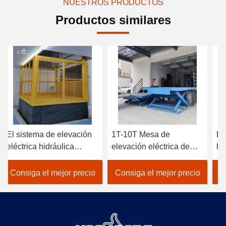
NUESTROS PRODUCTOS
Productos similares
El sistema de elevación
1T-10T Mesa de
El
eléctrica hidráulica
elevación eléctrica de
hi
antiderrapante 10000 kg
paletas plataforma de
El
elevación eléctrica de
hi
Consiga el mejor precio
Consiga el mejor precio
C
tijeras
ve