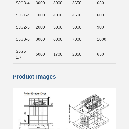
SJG3-4
3000
3000
3650
650
1500×
SJG1-4
1000
4000
4600
600
3100×
SJG2-5
2000
5000
5900
900
7000×
SJG3-6
3000
6000
7000
1000
6000×
SJG5-
5000
1700
2350
650
6000×
1.7
Product Images