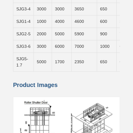
SJG3-4
3000
3000
3650
650
1500×
SJG1-4
1000
4000
4600
600
3100×
SJG2-5
2000
5000
5900
900
7000×
SJG3-6
3000
6000
7000
1000
6000×
SJG5-
5000
1700
2350
650
6000×
1.7
Product Images