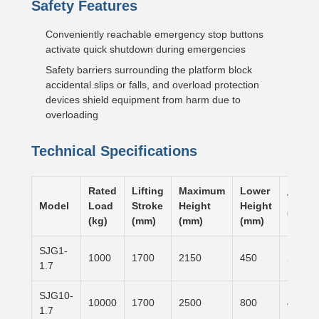
Safety Features
Conveniently reachable emergency stop buttons
activate quick shutdown during emergencies
Safety barriers surrounding the platform block
accidental slips or falls, and overload protection
devices shield equipment from harm due to
overloading
Technical Specifications
Rated
Lifting
Maximum
Lower
Table 
Model
Load
Stroke
Height
Height
(mm)
(kg)
(mm)
(mm)
(mm)
SJG1-
1000
1700
2150
450
2500×
1.7
SJG10-
10000
1700
2500
800
4000×
1.7