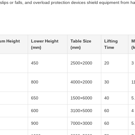
 slips or falls, and overload protection devices shield equipment from h
um Height
Lower Height
Table Size
Lifting
M
(mm)
(mm)
Time
(
450
2500×2000
20
3
800
4000×2000
30
1
650
1500×6000
40
5
600
3100×5000
60
4
900
7000×3000
60
5