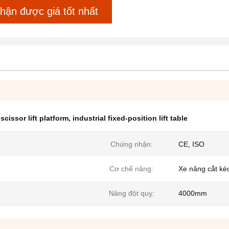
hận được giá tốt nhất
 scissor lift platform
,
industrial fixed-position lift table
Chứng nhận:
CE, ISO
Cơ chế nâng:
Xe nâng cắt kéo
Nâng đột quỵ:
4000mm