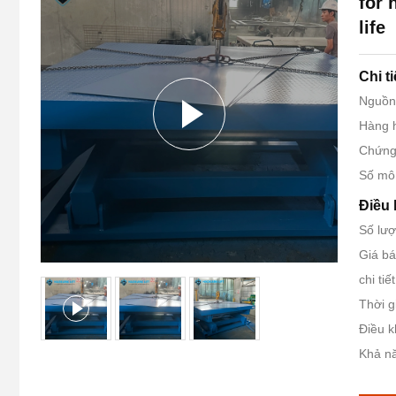
for 
life
Chi t
Nguồn
Hàng 
Chứng
Số mô
Điều 
Số lượ
Giá b
chi tiế
Thời g
Điều k
Khả nă