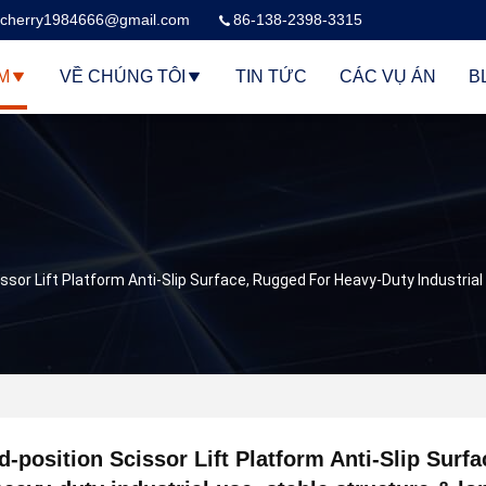
cherry1984666@gmail.com
86-138-2398-3315
M
VỀ CHÚNG TÔI
TIN TỨC
CÁC VỤ ÁN
B
issor Lift Platform Anti-Slip Surface, Rugged For Heavy-Duty Industrial
d-position Scissor Lift Platform Anti-Slip Surf