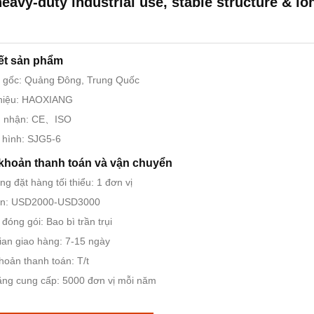
heavy-duty industrial use, stable structure & lo
iết sản phẩm
 gốc: Quảng Đông, Trung Quốc
hiệu: HAOXIANG
 nhận: CE、ISO
 hình: SJG5-6
khoản thanh toán và vận chuyển
ng đặt hàng tối thiểu: 1 đơn vị
án: USD2000-USD3000
t đóng gói: Bao bì trần trụi
ian giao hàng: 7-15 ngày
hoản thanh toán: T/t
ng cung cấp: 5000 đơn vị mỗi năm