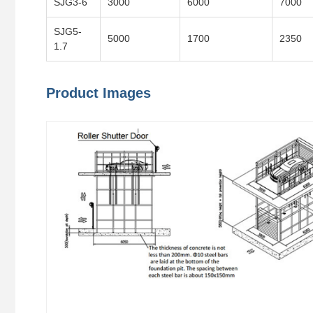
SJG3-6
3000
6000
7000
SJG5-
5000
1700
2350
1.7
Product Images