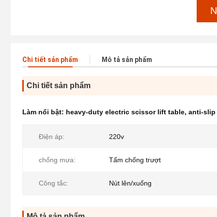
N
Chi tiết sản phẩm
Mô tả sản phẩm
Chi tiết sản phẩm
Làm nổi bật:
heavy-duty electric scissor lift table
,
anti-slip
Điện áp:
220v
chống mưa:
Tấm chống trượt
Công tắc:
Nút lên/xuống
Mô tả sản phẩm