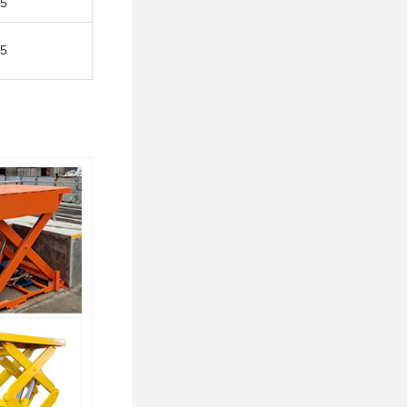
.5
.5