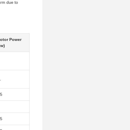
arm due to
otor Power
kw)
1
.5
.5