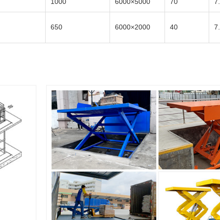
1000
6000×5000
70
7
650
6000×2000
40
7