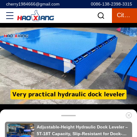
cherry1984666@gmail.com
0086-138-2398-3315
Citazione
Adjustable-Height Hydraulic Dock Leveler –
5T-18T Capacity, Slip-Resistant for Dock-