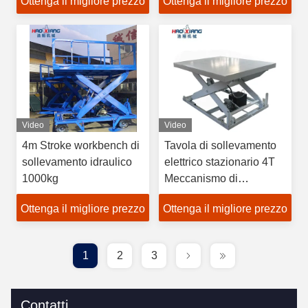
Ottenga il migliore prezzo
Ottenga il migliore prezzo
forbice
Video
Video
4m Stroke workbench di
Tavola di sollevamento
sollevamento idraulico
elettrico stazionario 4T
1000kg
Meccanismo di
sollevamento stazionario
Ottenga il migliore prezzo
Ottenga il migliore prezzo
a forbice
1
2
3
Contatti