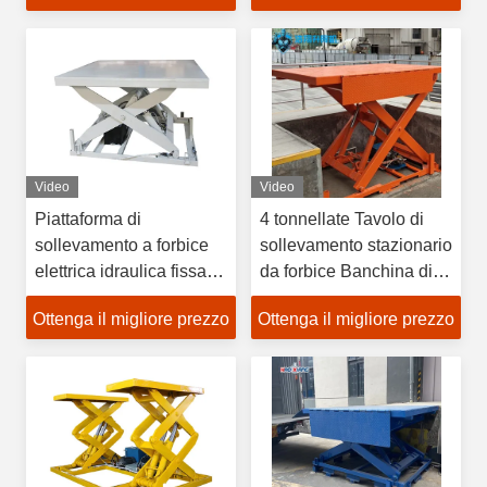
sollevamento fisso a
forbici bianca
Video
Video
Piattaforma di
4 tonnellate Tavolo di
sollevamento a forbice
sollevamento stazionario
elettrica idraulica fissa di
da forbice Banchina di
5 m capacità di carico di
lavoro Piattaforma di
Ottenga il migliore prezzo
Ottenga il migliore prezzo
4 tonnellate
sollevamento stazionaria