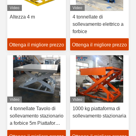
Video
Video
Altezza 4 m
4 tonnellate di
sollevamento elettrico a
forbice
Ottenga il migliore prezzo
Ottenga il migliore prezzo
Video
Video
4 tonnellate Tavolo di
1000 kg piattaforma di
sollevamento stazionario
sollevamento stazionaria
a forbice 5m Piattaforma
fissa per sollevamento a