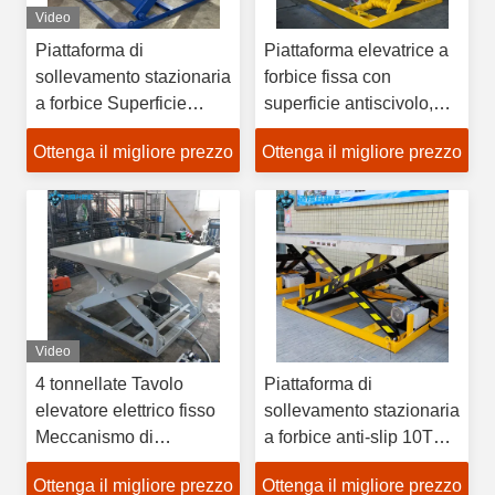
Video
Piattaforma di
Piattaforma elevatrice a
sollevamento stazionaria
forbice fissa con
a forbice Superficie
superficie antiscivolo,
antiscivolo, 6000 mm
altezza massima di
Ottenga il migliore prezzo
Ottenga il migliore prezzo
Max Lift & Alta capacità
sollevamento 5000 mm
di carico per lavori
per impieghi gravosi
industriali pesanti
Video
4 tonnellate Tavolo
Piattaforma di
elevatore elettrico fisso
sollevamento stazionaria
Meccanismo di
a forbice anti-slip 10T
sollevamento stazionario
con altezza massima di
Ottenga il migliore prezzo
Ottenga il migliore prezzo
a forbici Piattaforma di
5000 mm