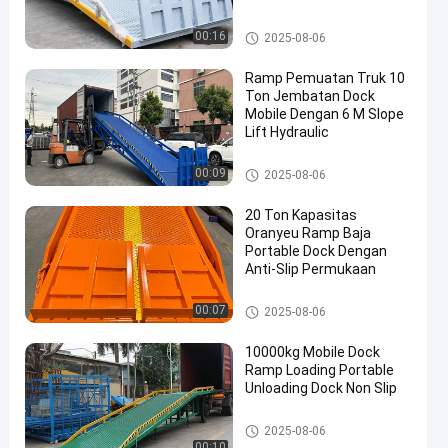
Rampa dermaga portabel
00:16
2025-08-06
Ramp Pemuatan Truk 10
Ton Jembatan Dock
Mobile Dengan 6 M Slope
Lift Hydraulic
Rampam dermaga hidrolik
00:09
2025-08-06
20 Ton Kapasitas
Oranyeu Ramp Baja
Portable Dock Dengan
Anti-Slip Permukaan
Rampa dermaga portabel
00:07
2025-08-06
10000kg Mobile Dock
Ramp Loading Portable
Unloading Dock Non Slip
Rampa dermaga portabel
2025-08-06
00:10