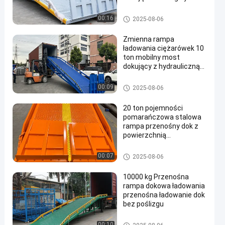
produktu
Przenośna rampa dokująca
00:16
2025-08-06
Zmienna rampa
ładowania ciężarówek 10
ton mobilny most
dokujący z hydrauliczną
podnoszącą 6 m
nachylenia
Rampa hydrauliczna do portu
00:09
2025-08-06
20 ton pojemności
pomarańczowa stalowa
rampa przenośny dok z
powierzchnią
antypoślizgową
Przenośna rampa dokująca
00:07
2025-08-06
10000 kg Przenośna
rampa dokowa ładowania
przenośna ładowanie dok
bez poślizgu
Przenośna rampa dokująca
00:10