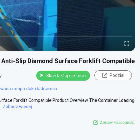
Anti-Slip Diamond Surface Forklift Compatible
Podział
y
Skontaktuj się teraz
owana rampa doku ładowania
urface Forklift Compatible Product Overview The Container Loading
.
Zobacz więcej
Zostaw wiadomość.