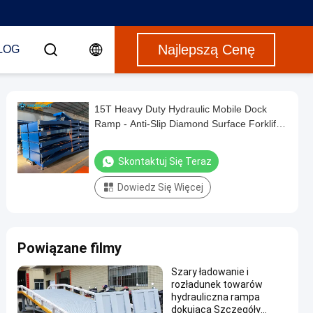
Najlepszą Cenę
LOG
15T Heavy Duty Hydraulic Mobile Dock
Ramp - Anti-Slip Diamond Surface Forklift
Compatible
Skontaktuj Się Teraz
Dowiedz Się Więcej
Powiązane filmy
Szary ładowanie i
rozładunek towarów
hydrauliczna rampa
dokująca Szczegóły