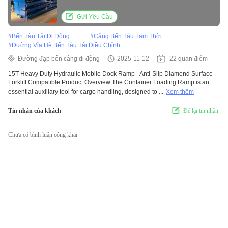
Compatible
Gửi Yêu Cầu
#
Bến Tàu Tải Di Động
#
Cảng Bến Tàu Tạm Thời
#
Đường Vỉa Hè Bến Tàu Tải Điều Chỉnh
Đường đạp bến cảng di động
2025-11-12
22 quan điểm
15T Heavy Duty Hydraulic Mobile Dock Ramp - Anti-Slip Diamond Surface
Forklift Compatible Product Overview The Container Loading Ramp is an
essential auxiliary tool for cargo handling, designed to ...
Xem thêm
Tin nhắn của khách
Để lại tin nhắn.
Chưa có bình luận công khai