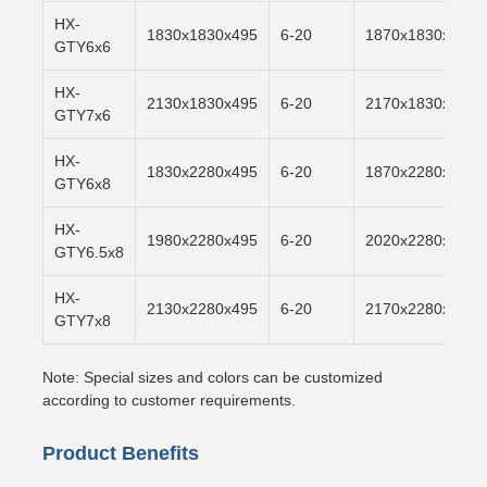
HX-
1830x1830x495
6-20
1870x1830x500
GTY6x6
HX-
2130x1830x495
6-20
2170x1830x500
GTY7x6
HX-
1830x2280x495
6-20
1870x2280x500
GTY6x8
HX-
1980x2280x495
6-20
2020x2280x500
GTY6.5x8
HX-
2130x2280x495
6-20
2170x2280x500
GTY7x8
Note: Special sizes and colors can be customized
according to customer requirements.
Product Benefits