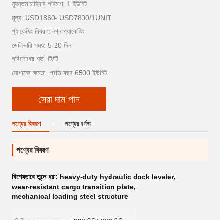
ন্যূনতম চাহিদার পরিমাণ: 1 ইউনিট
মূল্য: USD1860- USD7800/1UNIT
প্যাকেজিং বিবরণ: নগ্ন প্যাকেজিং
ডেলিভারি সময়: 5-20 দিন
পরিশোধের শর্ত: টি/টি
যোগানের ক্ষমতা: প্রতি বছর 6500 ইউনিট
সেরা দাম পান
পণ্যের বিবরণ
পণ্যের বর্ণনা
পণ্যের বিবরণ
বিশেষভাবে তুলে ধরা:
heavy-duty hydraulic dock leveler
,
wear-resistant cargo transition plate
,
mechanical loading steel structure