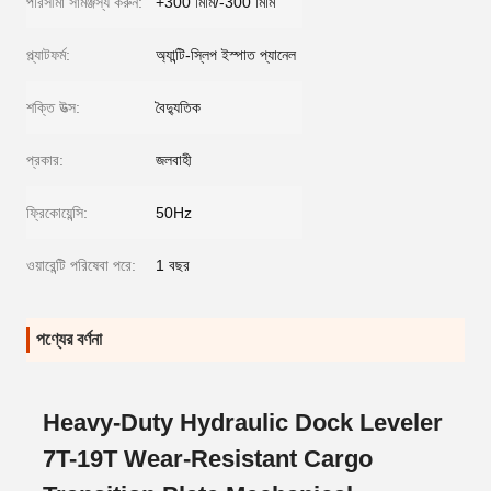
পরিসীমা সামঞ্জস্য করুন:
+300 মিমি/-300 মিমি
প্ল্যাটফর্ম:
অ্যান্টি-স্লিপ ইস্পাত প্যানেল
শক্তি উত্স:
বৈদ্যুতিক
প্রকার:
জলবাহী
ফ্রিকোয়েন্সি:
50Hz
ওয়ারেন্টি পরিষেবা পরে:
1 বছর
পণ্যের বর্ণনা
Heavy-Duty Hydraulic Dock Leveler
7T-19T Wear-Resistant Cargo