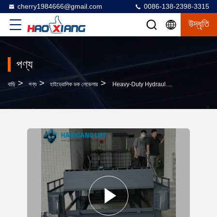
cherry1984666@gmail.com
0086-138-2398-3315
উদ্ধৃতি
পণ্য
>
>
>
বাড়ি
পণ্য
হাইড্রোলিক ডক লেভেলার
Heavy-Duty Hydraulic Dock Leveler 7T-19T Wear-Resistant Cargo Transition Plate Mechanical Loading Steel Structure