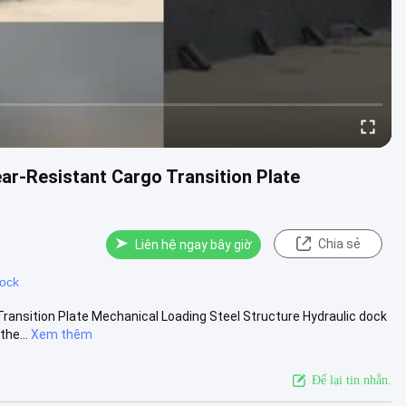
ar-Resistant Cargo Transition Plate
Chia sẻ
Liên hệ ngay bây giờ
dock
ransition Plate Mechanical Loading Steel Structure Hydraulic dock
the...
Xem thêm
Để lại tin nhắn.