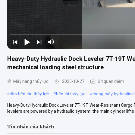
Heavy-Duty Hydraulic Dock Leveler 7T-19T We
mechanical loading steel structure
Máy nâng thủy lực
2025-10-27
24 quan điểm
#
tấm bến tàu thủy lực
#
bến tải thủy lực
#
thang máy hydraulic 
Heavy-Duty Hydraulic Dock Leveler 7T-19T Wear-Resistant Cargo T
levelers are powered by a hydraulic system: the main cylinder lifts 
Tin nhắn của khách