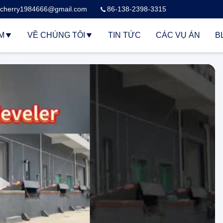
cherry1984666@gmail.com
86-138-2398-3315
M
VỀ CHÚNG TÔI
TIN TỨC
CÁC VỤ ÁN
B