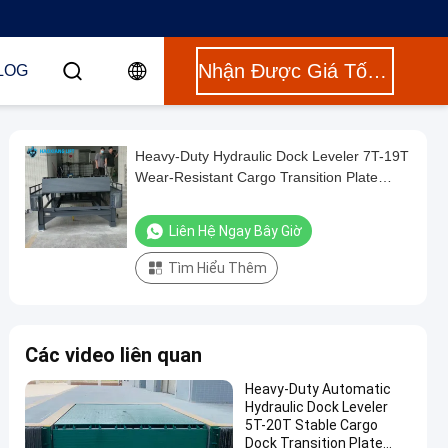
Nhận Được Giá Tốt Nhất
LOG
Heavy-Duty Hydraulic Dock Leveler 7T-19T
Wear-Resistant Cargo Transition Plate
mechanical loading steel structure
Liên Hệ Ngay Bây Giờ
Tìm Hiểu Thêm
Các video liên quan
Heavy-Duty Automatic
Hydraulic Dock Leveler
5T-20T Stable Cargo
Dock Transition Plate