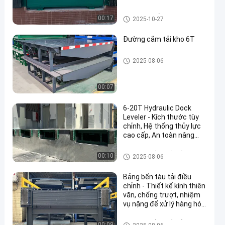
truck loading equipment
Máy nâng thủy lực
00:17
2025-10-27
Đường cắm tải kho 6T
Máy nâng thủy lực
2025-08-06
00:07
6-20T Hydraulic Dock
Leveler - Kích thước tùy
chỉnh, Hệ thống thủy lực
cao cấp, An toàn nâng
cao và Thiết bị tải công
nghiệp
Máy làm mảng bến cảng kho
00:10
2025-08-06
Bảng bến tàu tải điều
chỉnh - Thiết kế kính thiên
văn, chống trượt, nhiệm
vụ nặng để xử lý hàng hóa
hiệu quả
Máy làm mảng bến cảng kho
00:09