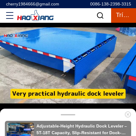
cherry1984666@gmail.com
0086-138-2398-3315
Trích Dẫn
Adjustable-Height Hydraulic Dock Leveler –
5T-18T Capacity, Slip-Resistant for Dock-