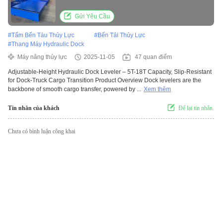
Truck Cargo Transition
Gửi Yêu Cầu
#
Tấm Bến Tàu Thủy Lực
#
Bến Tải Thủy Lực
#
Thang Máy Hydraulic Dock
Máy nâng thủy lực
2025-11-05
47 quan điểm
Adjustable-Height Hydraulic Dock Leveler – 5T-18T Capacity, Slip-Resistant
for Dock-Truck Cargo Transition Product Overview Dock levelers are the
backbone of smooth cargo transfer, powered by ...
Xem thêm
Tin nhắn của khách
Để lại tin nhắn.
Chưa có bình luận công khai