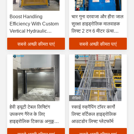
Boost Handling
चार गुना दरवाजा और हीरा जाल
Efficiency With Custom
सुरक्षा हाइड्रोलिक मालवाहक
Vertical Hydraulic
लिफ्ट 2 टन 6 मीटर ऊंचा
Freight Lifts For
औद्योगिक इनडोर उपयोग के लिए
सबसे अच्छी कीमत पाएं
सबसे अच्छी कीमत पाएं
Warehouse Indoor Use
अनुकूलित
वीडियो
हेवी ड्यूटी टेबल लिफ्टिंग
स्काई स्क्रैपिंग टॉवर कार्गो
उपकरण गैरेज के लिए
लिफ्ट वर्टिकल हाइड्रोलिक
हाइड्रोलिक टिकाऊ अनुकूलित
आउटडोर लिफ्ट प्लेटफॉर्म
लिफ्ट