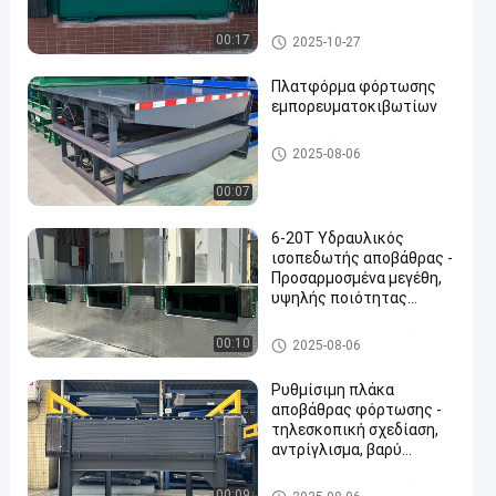
truck loading equipment
Υδραυλικός ισοπεδωτής απο
00:17
2025-10-27
βάθρας
Πλατφόρμα φόρτωσης
εμπορευματοκιβωτίων
Υδραυλικός ισοπεδωτής απο
2025-08-06
βάθρας
00:07
6-20T Υδραυλικός
ισοπεδωτής αποβάθρας -
Προσαρμοσμένα μεγέθη,
υψηλής ποιότητας
υδραυλικό σύστημα,
βελτιωμένη ασφάλεια και
Επεξεργαστής αποθεμάτων
00:10
2025-08-06
βιομηχανικό εξοπλισμό
φόρτωσης
Ρυθμίσιμη πλάκα
αποβάθρας φόρτωσης -
τηλεσκοπική σχεδίαση,
αντρίγλισμα, βαρύ
φορτίο για
αποτελεσματικό
Επεξεργαστής αποθεμάτων
00:09