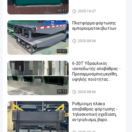
truck loading equipment
Υδραυλικός ισοπεδωτής απο
00:17
2025-10-27
βάθρας
Πλατφόρμα φόρτωσης
εμπορευματοκιβωτίων
Υδραυλικός ισοπεδωτής απο
2025-08-06
βάθρας
00:07
6-20T Υδραυλικός
ισοπεδωτής αποβάθρας -
Προσαρμοσμένα μεγέθη,
υψηλής ποιότητας
υδραυλικό σύστημα,
βελτιωμένη ασφάλεια και
Επεξεργαστής αποθεμάτων
00:10
2025-08-06
βιομηχανικό εξοπλισμό
φόρτωσης
Ρυθμίσιμη πλάκα
αποβάθρας φόρτωσης -
τηλεσκοπική σχεδίαση,
αντρίγλισμα, βαρύ
φορτίο για
αποτελεσματικό
Επεξεργαστής αποθεμάτων
00:09