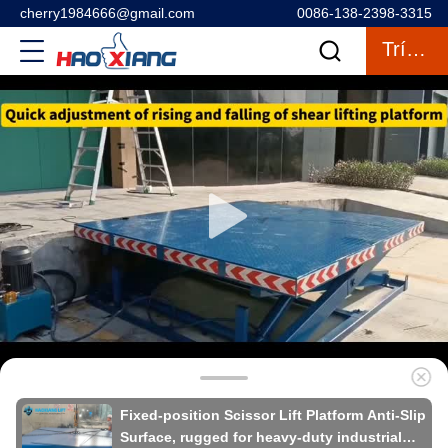
cherry1984666@gmail.com
0086-138-2398-3315
Trích Dẫn
Fixed-position Scissor Lift Platform Anti-Slip
Surface, rugged for heavy-duty industrial