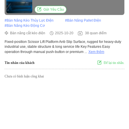
use, stable structure & long service life
Gửi Yêu Cầu
#
Bàn Nâng Kéo Thủy Lực Điện
#
Bàn Nâng Pallet Điện
#
Bàn Nâng Kéo Động Cơ
Bàn nâng cắt kéo điện
2025-10-20
38 quan điểm
Fixed-position Scissor Lift Platform Anti-Slip Surface, rugged for heavy-duty
industrial use, stable structure & long service life Key Features Easy
operation through manual push-button or premium ...
Xem thêm
Tin nhắn của khách
Để lại tin nhắn.
Chưa có bình luận công khai