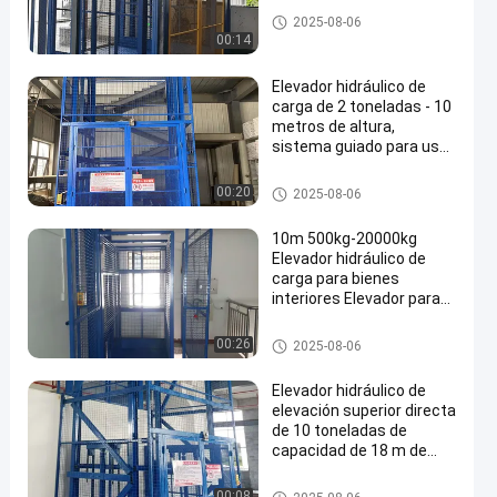
Elevador de carga hidráulico
2025-08-06
00:14
Elevador hidráulico de
carga de 2 toneladas - 10
metros de altura,
sistema guiado para uso
industrial, almacén,
construcción
Elevador de carga hidráulico
00:20
2025-08-06
10m 500kg-20000kg
Elevador hidráulico de
carga para bienes
interiores Elevador para
almacén Elevador
hidráulico de bienes
Elevador de plataforma de car
00:26
2025-08-06
ga
Elevador hidráulico de
elevación superior directa
de 10 toneladas de
capacidad de 18 m de
altura Transporte de
mercancías de piso a
Elevador de plataforma de car
00:08