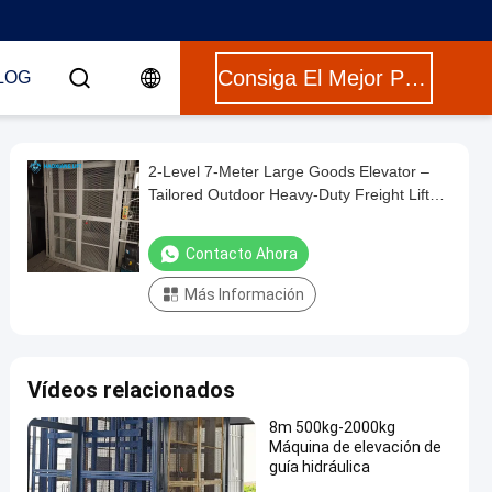
Consiga El Mejor Precio
LOG
2-Level 7-Meter Large Goods Elevator –
Tailored Outdoor Heavy-Duty Freight Lift
White warehouse use
Contacto Ahora
Más Información
Vídeos relacionados
8m 500kg-2000kg
Máquina de elevación de
guía hidráulica