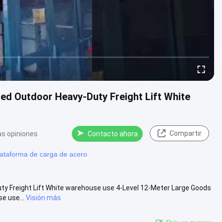
red Outdoor Heavy-Duty Freight Lift White
Compartir
as opiniones
Contacto ahora
lataforma de carga de acero
uty Freight Lift White warehouse use 4-Level 12-Meter Large Goods
e use...
Visión más