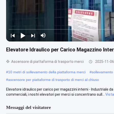
Elevatore Idraulico per Carico Magazzino Inte
Ascensore di piattaforma di trasporto merci
2025-11-06
#
10 metri di sollevamento della piattaforma merci
#
sollevamento d
#
ascensore per piattaforme di trasporto di merci al chiuso
Elevatore idraulico per carico per magazzini interni - Industriale 
commerciali, i nostri elevatori per merci si concentrano sull...
Vista
Messaggi del visitatore