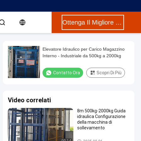
Ottenga Il Migliore Prezzo
Elevatore Idraulico per Carico Magazzino
Interno - Industriale da 500kg a 2000kg
Contatto Ora
Scopri Di Più
Video correlati
8m 500kg-2000kg Guida
idraulica Configurazione
della macchina di
sollevamento
Elevatore di trasporto idraulico
00:14