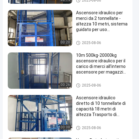
2025-08-06
Ascensore idraulico per
merci da 2 tonnellate -
altezza 10 metri, sistema
guidato per uso
industriale, magazzino,
costruzione
Elevatore di trasporto idraulico
00:20
2025-08-06
10m 500kg-20000kg
ascensore idraulico per il
carico di merci all'interno
ascensore per magazzini
ascensore idraulico per
merci
Ascensore di piattaforma di tr
00:26
2025-08-06
asporto merci
Ascensore idraulico
diretto di 10 tonnellate di
capacità 18 metri di
altezza Trasporto di
merci da piano a piano
Ascensore di piattaforma di tr
00:08
2025-08-06
asporto merci