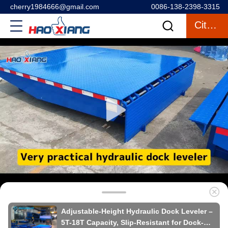
cherry1984666@gmail.com
0086-138-2398-3315
Citações
Adjustable-Height Hydraulic Dock Leveler –
5T-18T Capacity, Slip-Resistant for Dock-