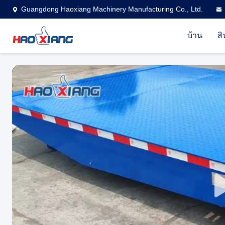
Guangdong Haoxiang Machinery Manufacturing Co., Ltd.
บ้าน
สิ