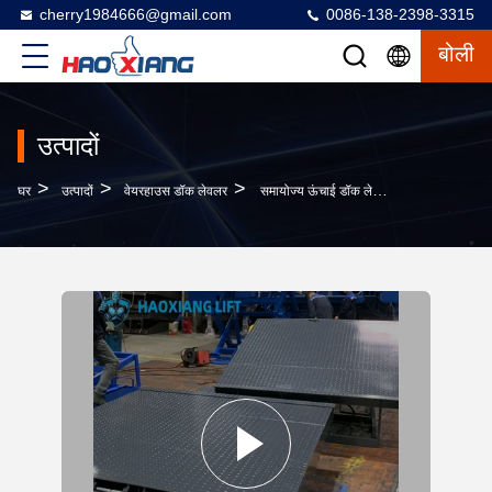
cherry1984666@gmail.com
0086-138-2398-3315
बोली
उत्पादों
>
>
>
घर
उत्पादों
वेयरहाउस डॉक लेवलर
समायोज्य ऊंचाई डॉक लेवलर 5t-18t गैर फिसलन कार्गो डॉक संक्रमण प्लेट हाइड्रोलिक ट्रक लोडिंग