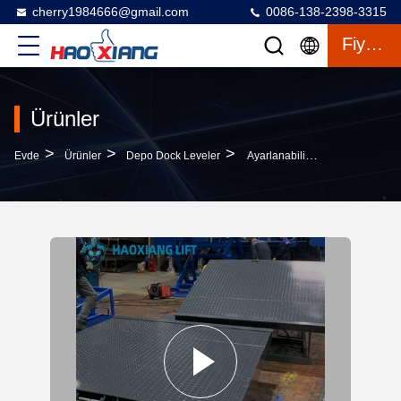
cherry1984666@gmail.com
0086-138-2398-3315
Fiyat Teklifi
Ürünler
>
>
>
Evde
Ürünler
Depo Dock Leveler
Ayarlanabilir Yükseklik Rampa 5t-18t Kaymaz Yükleme Rampası Hidrolik Kamyon Yükleme