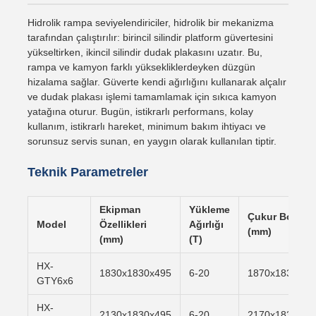
Hidrolik rampa seviyelendiriciler, hidrolik bir mekanizma
tarafından çalıştırılır: birincil silindir platform güvertesini
yükseltirken, ikincil silindir dudak plakasını uzatır. Bu,
rampa ve kamyon farklı yüksekliklerdeyken düzgün
hizalama sağlar. Güverte kendi ağırlığını kullanarak alçalır
ve dudak plakası işlemi tamamlamak için sıkıca kamyon
yatağına oturur. Bugün, istikrarlı performans, kolay
kullanım, istikrarlı hareket, minimum bakım ihtiyacı ve
sorunsuz servis sunan, en yaygın olarak kullanılan tiptir.
Teknik Parametreler
Ekipman
Yükleme
Çukur Boyutu
Model
Özellikleri
Ağırlığı
(mm)
(mm)
(T)
HX-
1830x1830x495
6-20
1870x1830x50
GTY6x6
HX-
2130x1830x495
6-20
2170x1830x50