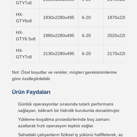
GTY7x6
HX-
1830x2280x495
6-20
1870x2280x50
GTY6x8
HX-
1980x2280x495
6-20
2020x2280x50
GTY6.5x8
HX-
2130x2280x495
6-20
2170x2280x50
GTY7x8
Not: Özel boyutlar ve renkler, müşteri gereksinimlerine
göre özelleştirilebilir.
Ürün Faydaları
Günlük operasyonlar sırasında tutarlı performans
sağlayan, istikrarlı bir hidrolik kurulumla donatılmıştır.
Yükleme-boşaltma prosedürlerinde boş zamanı
azaltarak hızlı operasyon tepkisi sağlar.
Sahadaki çalışanların fiziksel iş yükünü hafifleterek, az