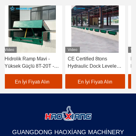
Video
Video
Vi
Hidrolik Ramp Mavi -
CE Certified 8tons
He
Yüksek Güçlü 8T-20T -
Hydraulic Dock Leveler
Do
Özelleştirilebilir
for Industrial Use
Wa
Yükseklik Dağıtım için
En İyi Fiyatı Alın
En İyi Fiyatı Alın
Çukur Gerekmez
GUANGDONG HAOXIANG MACHINERY