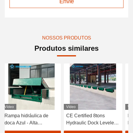
Envie
NOSSOS PRODUTOS
Produtos similares
Vídeo
Vídeo
Ví
Rampa hidráulica de
CE Certified 8tons
He
doca Azul - Alta
Hydraulic Dock Leveler
Do
resistência 8T-20T -
for Industrial Use
Wa