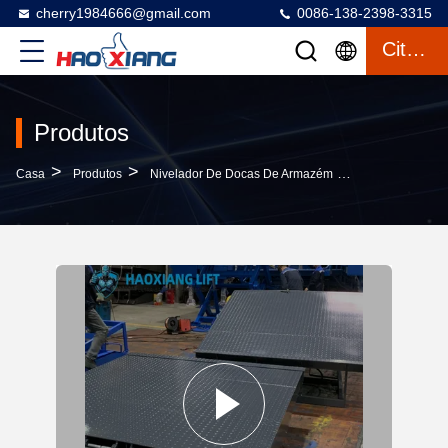
cherry1984666@gmail.com
0086-138-2398-3315
Citações
Produtos
>
>
>
Casa
Produtos
Nivelador De Docas De Armazém
Nivelador De D