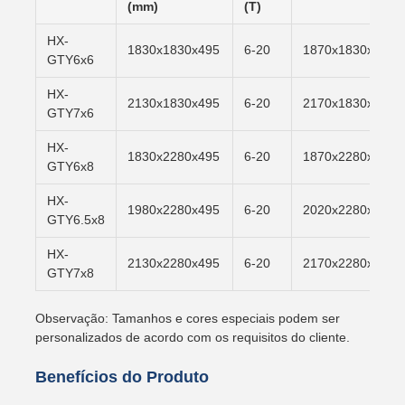
(mm)
(T)
HX-
1830x1830x495
6-20
1870x1830x500
GTY6x6
HX-
2130x1830x495
6-20
2170x1830x500
GTY7x6
HX-
1830x2280x495
6-20
1870x2280x500
GTY6x8
HX-
1980x2280x495
6-20
2020x2280x500
GTY6.5x8
HX-
2130x2280x495
6-20
2170x2280x500
GTY7x8
Observação: Tamanhos e cores especiais podem ser
personalizados de acordo com os requisitos do cliente.
Benefícios do Produto