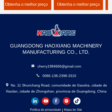
Altura personalizável
Obtenha o melhor preço
Obtenha o melhor preço
O
Sem fosso necessário
para distribuição
GUANGDONG HAOXIANG MACHINERY
MANUFACTURING CO., LTD.
cherry1984666@gmail.com
0086-138-2398-3315
No. 11 Shunchang Road, comunidade de Gaosha, cidade de
Xiaolan, cidade de Zhongshan, província de Guangdong, China
Política de privacidade
|
Mapa do Site