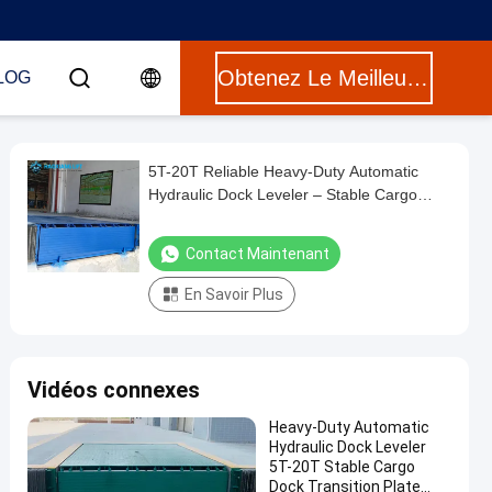
Obtenez Le Meilleur Prix
LOG
5T-20T Reliable Heavy-Duty Automatic
Hydraulic Dock Leveler – Stable Cargo
Dock Transition Truck Loading Plate
Contact Maintenant
En Savoir Plus
Vidéos connexes
Heavy-Duty Automatic
Hydraulic Dock Leveler
5T-20T Stable Cargo
Dock Transition Plate