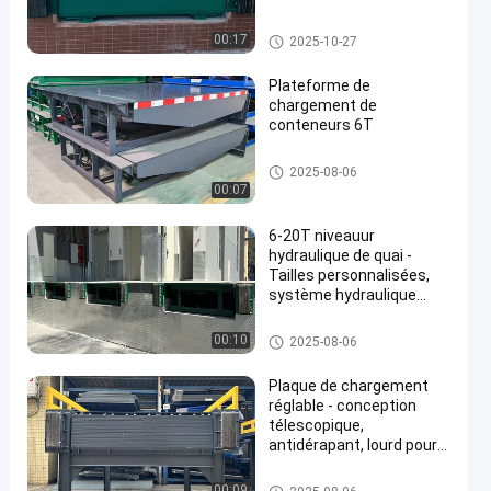
truck loading equipment
Le niveauur hydraulique de qu
00:17
2025-10-27
ai
Plateforme de
chargement de
conteneurs 6T
Le niveauur hydraulique de qu
2025-08-06
ai
00:07
6-20T niveauur
hydraulique de quai -
Tailles personnalisées,
système hydraulique
haut de gamme, sécurité
améliorée et équipement
Le niveauur de quai d'entrepôt
00:10
2025-08-06
de chargement industriel
Plaque de chargement
réglable - conception
télescopique,
antidérapant, lourd pour
une manutention efficace
des marchandises
Le niveauur de quai d'entrepôt
00:09