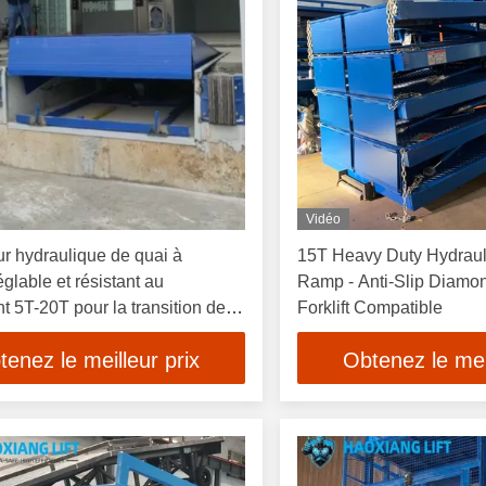
Vidéo
ur hydraulique de quai à
15T Heavy Duty Hydraul
églable et résistant au
Ramp - Anti-Slip Diamo
t 5T-20T pour la transition de la
Forklift Compatible
 entre quai et camion
tenez le meilleur prix
Obtenez le meil