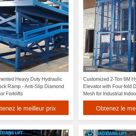
Vidéo
ented Heavy Duty Hydraulic
Customized 2-Ton 6M Hy
ock Ramp - Anti-Slip Diamond
Elevator with Four-fold
r Forklifts
Mesh for Industrial Indoo
tenez le meilleur prix
Obtenez le meil