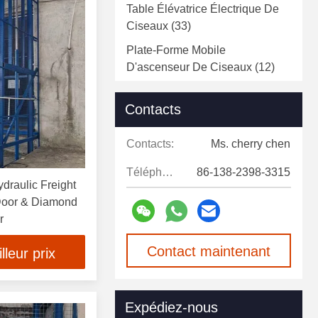
Table Élévatrice Électrique De
Ciseaux
(33)
Plate-Forme Mobile
D'ascenseur De Ciseaux
(12)
Ascenseurs De Matériaux
Contacts
Verticaux
(8)
Contacts:
Ms. cherry chen
Téléphone:
86-138-2398-3315
draulic Freight
 Door & Diamond
r
Contact maintenant
leur prix
Expédiez-nous