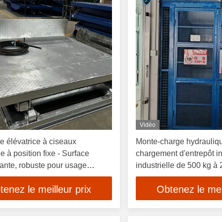
Vidéo
e élévatrice à ciseaux
Monte-charge hydrauliq
e à position fixe - Surface
chargement d'entrepôt int
ante, robuste pour usage
industrielle de 500 kg à
 intensif, structure stable et
tenez le meilleur prix
Obtenez le meil
rée de vie