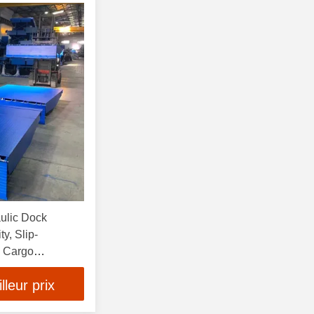
ulic Dock
y, Slip-
k Cargo
leur prix