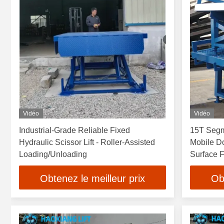
Vidéo
Vidéo
Industrial-Grade Reliable Fixed
15T Segm
Hydraulic Scissor Lift - Roller-Assisted
Mobile D
Loading/Unloading
Surface Fo
Obtenez le meilleur prix
Ob