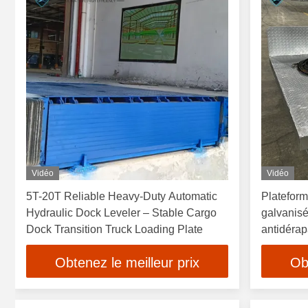
Vidéo
Vidéo
5T-20T Reliable Heavy-Duty Automatic
Plateform
Hydraulic Dock Leveler – Stable Cargo
galvanisé
Dock Transition Truck Loading Plate
antidérap
industriel
Obtenez le meilleur prix
Ob
longue du