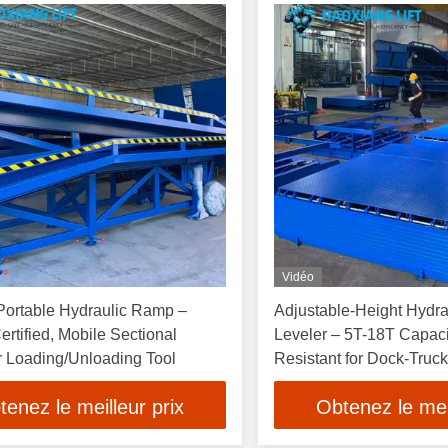
Vidéo
Portable Hydraulic Ramp –
Adjustable-Height Hydra
rtified, Mobile Sectional
Leveler – 5T-18T Capacit
r Loading/Unloading Tool
Resistant for Dock-Truc
Transition
tenez le meilleur prix
Obtenez le meil