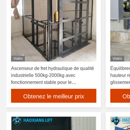
Vidéo
Vidéo
Ascenseur de fret hydraulique de qualité
Équilibre
industrielle 500kg-2000kg avec
hauteur r
fonctionnement stable pour le
glissemen
chargement en entrepôt intérieur
cargaison
Obtenez le meilleur prix
Ob