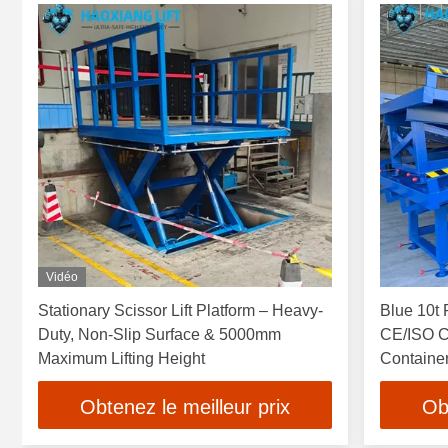
Vidéo
Stationary Scissor Lift Platform – Heavy-
Blue 10t 
Duty, Non-Slip Surface & 5000mm
CE/ISO Ce
Maximum Lifting Height
Containe
Obtenez le meilleur prix
Ob