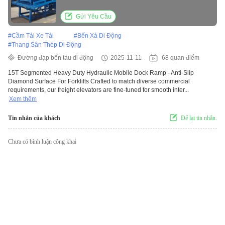
Surface For Forklifts
Gửi Yêu Cầu
#
Cầm Tải Xe Tải
#
Bến Xả Di Động
#
Thang Sân Thép Di Động
Đường đạp bến tàu di động
2025-11-11
68 quan điểm
15T Segmented Heavy Duty Hydraulic Mobile Dock Ramp - Anti-Slip
Diamond Surface For Forklifts Crafted to match diverse commercial
requirements, our freight elevators are fine-tuned for smooth inter...
Xem thêm
Tin nhắn của khách
Để lại tin nhắn.
Chưa có bình luận công khai