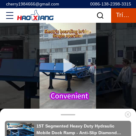
cherry1984666@gmail.com
0086-138-2398-3315
Trích Dẫn
15T Segmented Heavy Duty Hydraulic
Mobile Dock Ramp - Anti-Slip Diamond