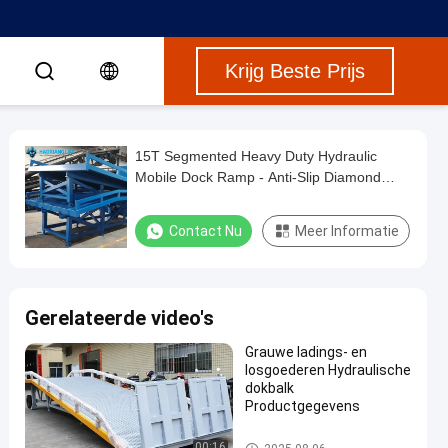
Krijg Beste Prijs
15T Segmented Heavy Duty Hydraulic
Mobile Dock Ramp - Anti-Slip Diamond
Surface For Forklifts
Contact Nu
Meer Informatie
Gerelateerde video's
Grauwe ladings- en
losgoederen Hydraulische
dokbalk
Productgegevens
Draagbare dokrampa
00:16