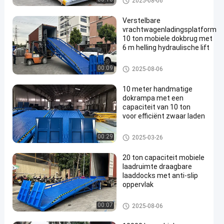
2025-08-06
Verstelbare
vrachtwagenladingsplatform
10 ton mobiele dokbrug met
6 m helling hydraulische lift
Hydraulische dokrampa
00:09
2025-08-06
10 meter handmatige
dokrampa met een
capaciteit van 10 ton
voor efficiënt zwaar laden
Mobiele dokrampa
00:29
2025-03-26
20 ton capaciteit mobiele
laadruimte draagbare
laaddocks met anti-slip
oppervlak
Mobiele dokrampa
00:07
2025-08-06