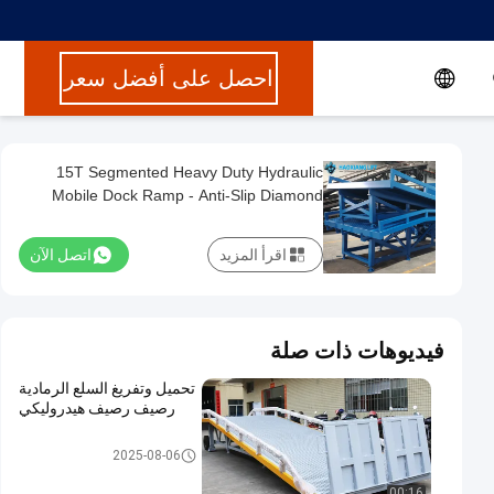
احصل على أفضل سعر
15T Segmented Heavy Duty Hydraulic
Mobile Dock Ramp - Anti-Slip Diamond
Surface For Forklifts
اقرأ المزيد
اتصل الآن
فيديوهات ذات صلة
تحميل وتفريغ السلع الرمادية
رصيف رصيف هيدروليكي
رصيف رصيف محمول
2025-08-06
00:16