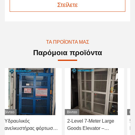
Στείλετε
ΤΑ ΠΡΟΪΌΝΤΑ ΜΑΣ
Παρόμοια προϊόντα
Βίντεο
Βίντεο
ς
2-Level 7-Meter Large
500kg to 2000k
ρας φόρτωσης
Goods Elevator –
Industrial Hydra