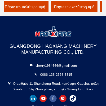
ς αποθήκης -
Tailored Outdoor Heavy-
Freight Elevato
κής κλάσης
Duty Freight Lift White
Customized for
 καλύτερη τιμή
Πάρτε την καλύτερη τιμή
Πάρτε την καλύ
 2000kg
warehouse use
warehouse loa
GUANGDONG HAOXIANG MACHINERY
MANUFACTURING CO., LTD.
cherry1984666@gmail.com
0086-138-2398-3315
Ο αριθμός 11 Shunchang Road, κοινότητα Gaosha, πόλη
Xiaolan, πόλη Zhongshan, επαρχία Guangdong, Κίνα