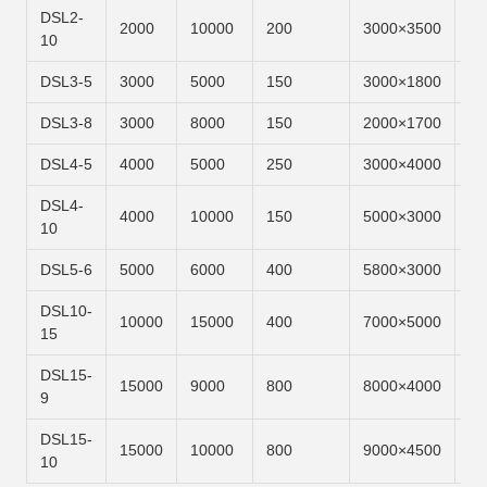
DSL2-
2000
10000
200
3000×3500
6m
10
DSL3-5
3000
5000
150
3000×1800
6m
DSL3-8
3000
8000
150
2000×1700
6m
DSL4-5
4000
5000
250
3000×4000
6m
DSL4-
4000
10000
150
5000×3000
6m
10
DSL5-6
5000
6000
400
5800×3000
6m
DSL10-
10000
15000
400
7000×5000
6m
15
DSL15-
15000
9000
800
8000×4000
6m
9
DSL15-
15000
10000
800
9000×4500
6m
10