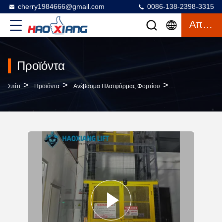
cherry1984666@gmail.com
0086-138-2398-3315
Απόσπασμα
Προϊόντα
>
>
>
Σπίτι
Προϊόντα
Ανέβασμα Πλατφόρμας Φορτίου
White 2-Level 7-