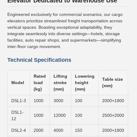
Elevator Dedicated to Warehouse Use
Engineered exclusively for commercial scenarios, our cargo
elevators prioritize streamlined freight transportation across
vertical spaces. Boasting exceptional adaptability, they
integrate seamlessly into diverse settings—hotels, storage
facilities, auto repair shops, and supermarkets—simplifying
inter-floor cargo movement.
Technical Specifications
Rated
Lifting
Lowering
Table size
Li
Model
load
stroke
height
(mm)
ti
(kg)
(mm)
(mm)
DSL1-3
1000
3000
100
2000×1800
6m
DSL1-
1000
12000
100
2500×2000
6m
12
DSL2-4
2000
4000
150
2000×1800
6m