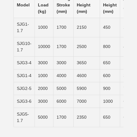
Table 
Model
Load
Stroke
Height
Height
(mm)
(kg)
(mm)
(mm)
(mm)
SJG1-
1000
1700
2150
450
2500×
1.7
SJG10-
10000
1700
2500
800
4000×
1.7
SJG3-4
3000
3000
3650
650
1500×
SJG1-4
1000
4000
4600
600
3100×
SJG2-5
2000
5000
5900
900
7000×
SJG3-6
3000
6000
7000
1000
6000×
SJG5-
5000
1700
2350
650
6000×
1.7