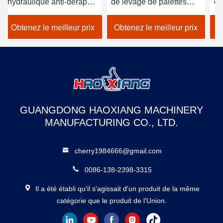
hydraulique anti-dérapant
de levage de palettes
ci
10000 kg
Plateforme électrique de
As
levage de ciseaux
ta
Obtenez le meilleur prix
Obtenez le meilleur prix
O
GUANGDONG HAOXIANG MACHINERY
MANUFACTURING CO., LTD.
cherry1984666@gmail.com
0086-138-2398-3315
Il a été établi qu'il s'agissait d'un produit de la même
catégorie que le produit de l'Union.