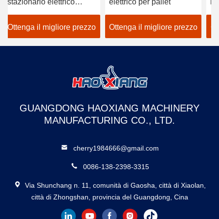
stazionario elettrico
elettrico per pallet
id
10000 kg
So
id
Ottenga il migliore prezzo
Ottenga il migliore prezzo
Ot
ve
GUANGDONG HAOXIANG MACHINERY
MANUFACTURING CO., LTD.
cherry1984666@gmail.com
0086-138-2398-3315
Via Shunchang n. 11, comunità di Gaosha, città di Xiaolan,
città di Zhongshan, provincia del Guangdong, Cina