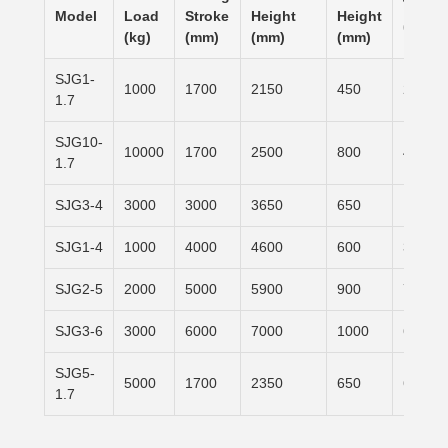
Table 
Model
Load
Stroke
Height
Height
(mm)
(kg)
(mm)
(mm)
(mm)
SJG1-
1000
1700
2150
450
2500×
1.7
SJG10-
10000
1700
2500
800
4000×
1.7
SJG3-4
3000
3000
3650
650
1500×
SJG1-4
1000
4000
4600
600
3100×
SJG2-5
2000
5000
5900
900
7000×
SJG3-6
3000
6000
7000
1000
6000×
SJG5-
5000
1700
2350
650
6000×
1.7