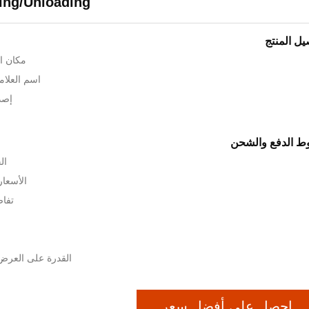
ing/Unloading
يل المنتج
مكان ال
اسم العلامة الت
إصدا
 الدفع والشحن
الح
الأسعار: 00-USD3000
تفاص
القدرة على العرض: 5000 وحدة في ا
احصل على أفضل سعر