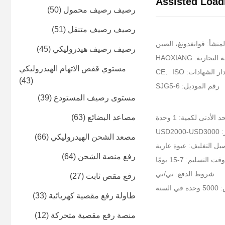
Assisted Load
رصيف رصيف محمول
(50)
رصيف رصيف متنقل
(51)
منشأ: قوانغدونغ، الصين
رصيف رصيف هيدروليكي
(45)
جارية: HAOXIANG
مستوي قفص الاتهام الهيدروليكي
ر الشهادات: CE、ISO
(43)
رقم الموديل: SJG5-6
مستوى رصيف المستودع
(39)
مصاعد البضائع
(63)
د الأدنى لكمية: 1 وحدة
USD20
مصعد الشحن الهيدروليكي
(66)
يل التغليف: عبوة عارية
رفع منصة الشحن
(64)
وقت التسليم: 7-15 يومًا
شروط الدفع: تي/تي
رفع مقص ثابت
(27)
لسنة
طاولة رفع مقصية كهربائية
(33)
منصة رفع مقصية متحركة
(12)