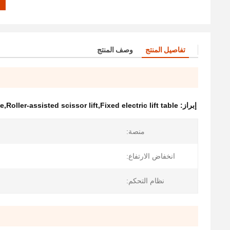
تفاصيل المنتج
وصف المنتج
إبراز:
e,Roller-assisted scissor lift,Fixed electric lift table
منصة:
انخفاض الارتفاع:
نظام التحكم: