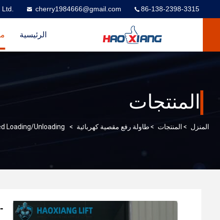
 Ltd.
cherry1984666@gmail.com
86-138-2398-3315
الرئيسية
من
المنتجات
المنزل
>
المنتجات
>
طاولة رفع مقصية كهربائية
>
sted Loading/Unloading
-