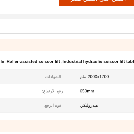
ble
,
Roller-assisted scissor lift
,
Industrial hydraulic scissor lift tabl
2000x1700 ملم
الشهادات:
650mm
رفع الارتفاع:
هيدروليكي
قوة الرفع: