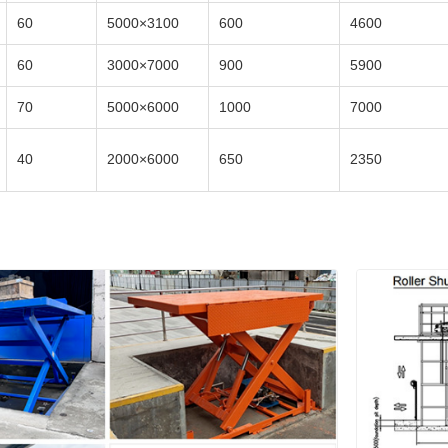
60
3100×5000
600
4600
60
7000×3000
900
5900
70
6000×5000
1000
7000
40
6000×2000
650
2350