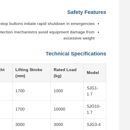
Safety Features
top buttons initiate rapid shutdown in emergencies.
d protection mechanisms avoid equipment damage from
excessive weight.
Technical Specifications
ht
Lifting Stroke
Rated Load
Model
(mm)
(kg)
SJG1-
1700
1000
1.7
SJG10-
1700
10000
1.7
3000
3000
SJG3-4