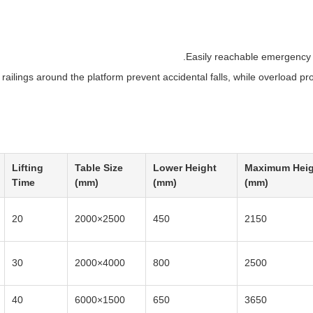
Easily reachable emergency s
 railings around the platform prevent accidental falls, while overloa
Lifting
Table Size
Lower Height
Maximum Heig
Time
(mm)
(mm)
(mm)
20
2500×2000
450
2150
30
4000×2000
800
2500
40
1500×6000
650
3650