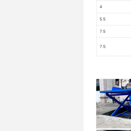
4
5.5
7.5
7.5