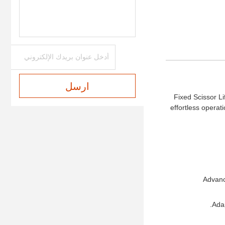
ارسل
Fixed Scissor Li
effortless operat
Advance
Adap