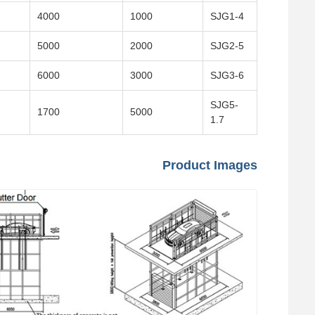
4000
1000
SJG1-4
5000
2000
SJG2-5
6000
3000
SJG3-6
SJG5-
1700
5000
1.7
Product Images