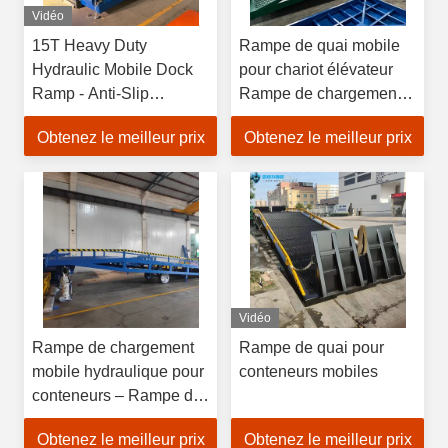
Vidéo
15T Heavy Duty
Rampe de quai mobile
Hydraulic Mobile Dock
pour chariot élévateur
Ramp - Anti-Slip
Rampe de chargement
Diamond Surface Forklift
de conteneurs pour
Obtenez le meilleur prix
Obtenez le meilleur prix
Compatible
rampe de cour pliable
Vidéo
Rampe de chargement
Rampe de quai pour
mobile hydraulique pour
conteneurs mobiles
conteneurs – Rampe de
quai prête pour chariot
Obtenez le meilleur prix
Obtenez le meilleur prix
élévateur pour site