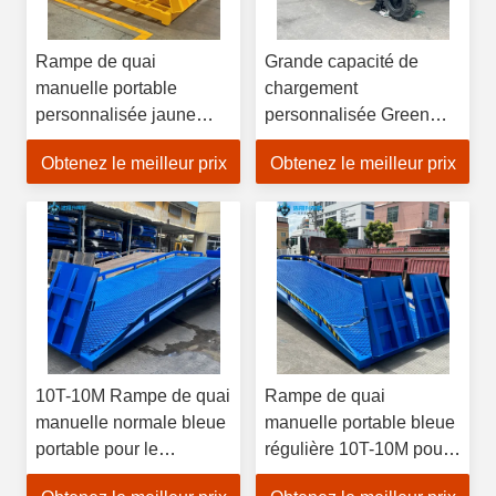
Rampe de quai
Grande capacité de
manuelle portable
chargement
personnalisée jaune
personnalisée Green
grand carré 10T-10M
Portable Ramp
Obtenez le meilleur prix
Obtenez le meilleur prix
pour chariots élévateurs
hydraulique de quai pour
afin de gagner du temps
chariots élévateurs
et des efforts lors du
chargement et
chargement et du
déchargement de
déchargement de
marchandises
marchandises
10T-10M Rampe de quai
Rampe de quai
manuelle normale bleue
manuelle portable bleue
portable pour le
régulière 10T-10M pour
chargement et le
chariots élévateurs