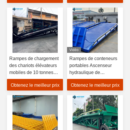
pliable
Vidéo
Rampes de chargement
Rampes de conteneurs
des chariots élévateurs
portables Ascenseur
mobiles de 10 tonnes
hydraulique de
22000 lb
chargement dock chariot
Obtenez le meilleur prix
Obtenez le meilleur prix
élévateur à fourche
Rampes de conteneurs
de chantier