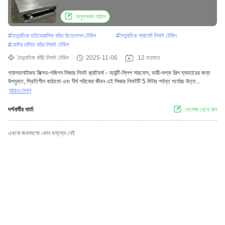
এবং দীর্ঘ পরিষেবা জীবন
অনুসন্ধান পাঠান
#
বৈদ্যুতিক হাইড্রোলিক কাঁচা উত্তোলন টেবিল
#
বৈদ্যুতিক প্যালেট লিফট টেবিল
#
মোটর চালিত কাঁচা লিফট টেবিল
বৈদ্যুতিক কাঁচি লিফট টেবিল
2025-11-06
12 মতামত
গ্যালভানাইজড ফিক্সড-পজিশন সিজার লিফট প্ল্যাটফর্ম - অ্যান্টি-স্লিপ সারফেস, ভারী-শুল্ক শিল্প ব্যবহারের জন্য
উপযুক্ত, স্থিতিশীল কাঠামো এবং দীর্ঘ পরিষেবা জীবন এই সিজার লিফটটি 5 মিটার পর্যন্ত সর্বোচ্চ উত্ত...
আরও দেখুন
দর্শনার্থীর বার্তা
মেসেজ রেখে যান
এখনো জনসমক্ষে কোন মন্তব্য নেই