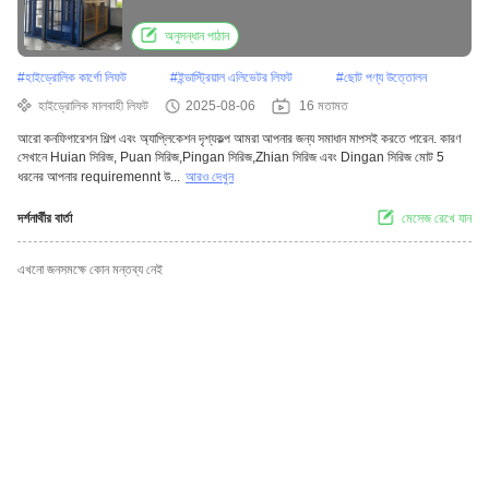
অনুসন্ধান পাঠান
#
হাইড্রোলিক কার্গো লিফট
#
ইন্ডাস্ট্রিয়াল এলিভেটর লিফট
#
ছোট পণ্য উত্তোলন
হাইড্রোলিক মালবাহী লিফট
2025-08-06
16 মতামত
আরো কনফিগারেশন শিল্প এবং অ্যাপ্লিকেশন দৃশ্যকল্প আমরা আপনার জন্য সমাধান মাপসই করতে পারেন. কারণ
সেখানে Huian সিরিজ, Puan সিরিজ,Pingan সিরিজ,Zhian সিরিজ এবং Dingan সিরিজ মোট 5
ধরনের আপনার requiremennt উ...
আরও দেখুন
দর্শনার্থীর বার্তা
মেসেজ রেখে যান
এখনো জনসমক্ষে কোন মন্তব্য নেই