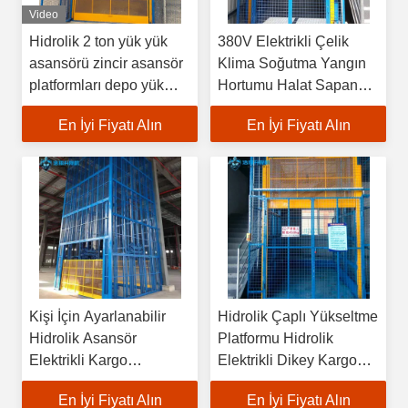
Video
Hidrolik 2 ton yük yük
380V Elektrikli Çelik
asansörü zincir asansör
Klima Soğutma Yangın
platformları depo yük
Hortumu Halat Sapan
kaldırıcı inşaat için
Kargo Asansörü Soğuk
En İyi Fiyatı Alın
En İyi Fiyatı Alın
Hava Deposu İçin
Kişi İçin Ayarlanabilir
Hidrolik Çaplı Yükseltme
Hidrolik Asansör
Platformu Hidrolik
Elektrikli Kargo
Elektrikli Dikey Kargo
Asansörü Yeni Durumda
Asansörü
En İyi Fiyatı Alın
En İyi Fiyatı Alın
Çekirdek Motorlu