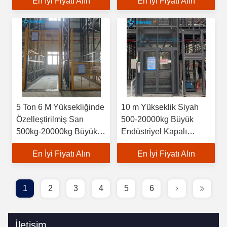
En İyi Fiyatı Alın
En İyi Fiyatı Alın
Asansör
5 Ton 6 M Yüksekliğinde
10 m Yükseklik Siyah
Özelleştirilmiş Sarı
500-20000kg Büyük
500kg-20000kg Büyük
Endüstriyel Kapalı
Endüstriyel İç Mekan
Hidrolik Kargo Asansörü
En İyi Fiyatı Alın
En İyi Fiyatı Alın
Hidrolik Yük Asansörü
1
2
3
4
5
6
İletişim