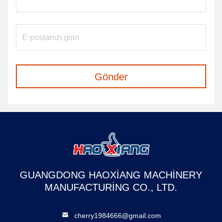
Gönder
GUANGDONG HAOXIANG MACHINERY
MANUFACTURING CO., LTD.
cherry1984666@gmail.com