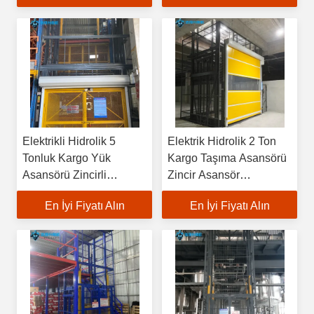
Elektrikli Hidrolik 5
Elektrik Hidrolik 2 Ton
Tonluk Kargo Yük
Kargo Taşıma Asansörü
Asansörü Zincirli
Zincir Asansör
Kaldırma Platformları
Platformları Depo Yük
En İyi Fiyatı Alın
En İyi Fiyatı Alın
Depo Yük Kaldırma
Asansörü İnşaat için