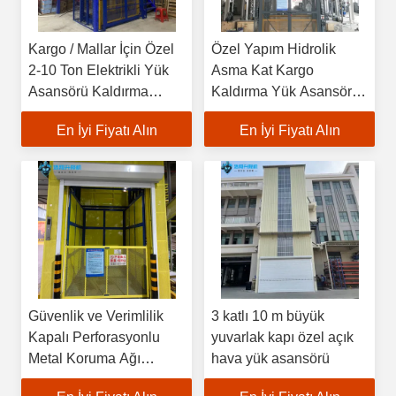
Kargo / Mallar İçin Özel
Özel Yapım Hidrolik
2-10 Ton Elektrikli Yük
Asma Kat Kargo
Asansörü Kaldırma
Kaldırma Yük Asansörü
Platformu, 3-6M
Depo Kılavuz Raylı
En İyi Fiyatı Alın
En İyi Fiyatı Alın
Yükseklik ve Depo
Kargo Kaldırma
Kurulumu İle
Güvenlik ve Verimlilik
3 katlı 10 m büyük
Kapalı Perforasyonlu
yuvarlak kapı özel açık
Metal Koruma Ağı
hava yük asansörü
Koruma Çit Hidrolik