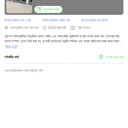
অনুসন্ধান পাঠান
#
হাইড্রোলিক ডক প্লেট
#
হাইড্রোলিক লোডিং ডক
#
হাইড্রোলিক ডক লিফট
হাইড্রোলিক ডক লেভেলার
2025-08-06
20 মতামত
10 টন হাইড্রোলিক বৈদ্যুতিক গুদাম লোডিং এবং আনলোডিং প্ল্যাটফর্ম পণ্যের বর্ণনাঃ গুদাম ডক লেভেলার উচ্চ
মানের ইস্পাত থেকে তৈরি করা হয়, যা ভারী ব্যবহারের দৈনন্দিন পরিধান এবং অশ্রু প্রতিরোধ করার জন্য স্থায...
আরও দেখুন
দর্শনার্থীর বার্তা
মেসেজ রেখে যান
এখনো জনসমক্ষে কোন মন্তব্য নেই